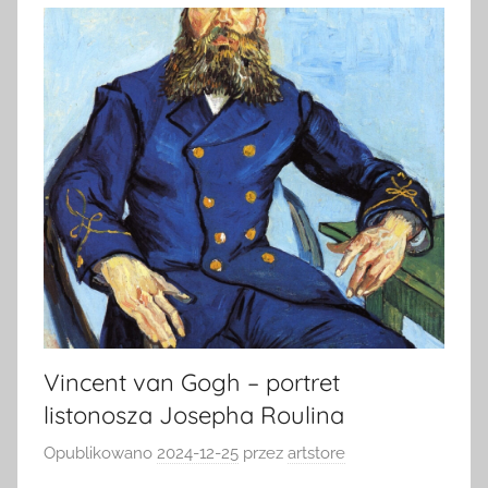
Vincent van Gogh – portret
listonosza Josepha Roulina
Opublikowano
2024-12-25
przez
artstore