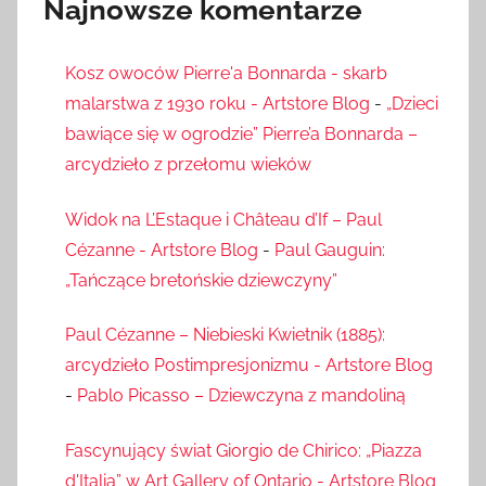
Najnowsze komentarze
Kosz owoców Pierre'a Bonnarda - skarb
malarstwa z 1930 roku - Artstore Blog
-
„Dzieci
bawiące się w ogrodzie” Pierre’a Bonnarda –
arcydzieło z przełomu wieków
Widok na L’Estaque i Château d’If – Paul
Cézanne - Artstore Blog
-
Paul Gauguin:
„Tańczące bretońskie dziewczyny”
Paul Cézanne – Niebieski Kwietnik (1885):
arcydzieło Postimpresjonizmu - Artstore Blog
-
Pablo Picasso – Dziewczyna z mandoliną
Fascynujący świat Giorgio de Chirico: „Piazza
d'Italia” w Art Gallery of Ontario - Artstore Blog