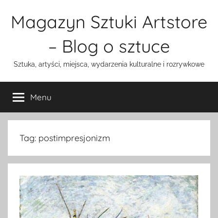
Przejdź
Magazyn Sztuki Artstore
do
treści
– Blog o sztuce
Sztuka, artyści, miejsca, wydarzenia kulturalne i rozrywkowe
Menu
Tag:
postimpresjonizm