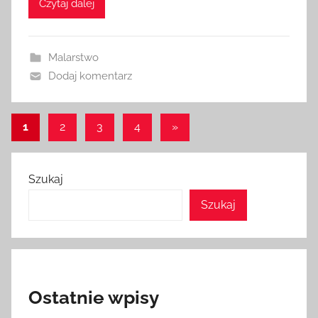
Czytaj dalej
Malarstwo
Dodaj komentarz
Stronicowanie
Następne
1
2
3
4
»
wpisy
wpisów
Szukaj
Szukaj
Ostatnie wpisy