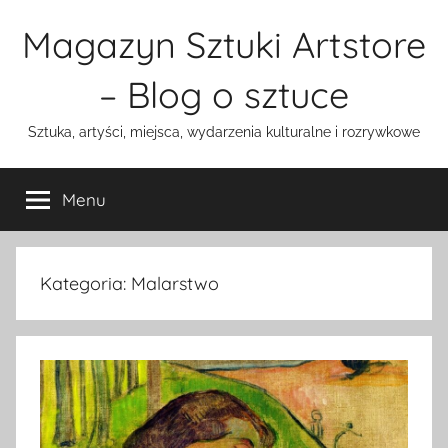
Przejdź
Magazyn Sztuki Artstore
do
treści
– Blog o sztuce
Sztuka, artyści, miejsca, wydarzenia kulturalne i rozrywkowe
Menu
Kategoria:
Malarstwo