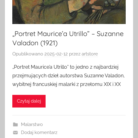
„Portret Maurice’a Utrillo” – Suzanne
Valadon (1921)
Opublikowano
2025-02-12
przez
artstore
„Portret Maurice’a Utrillo” to jedno z najbardziej
przejmujących dzieł autorstwa Suzanne Valadon,
wybitnej francuskiej malarki z przełomu XIX i XX
Czytaj dalej
Malarstwo
Dodaj komentarz