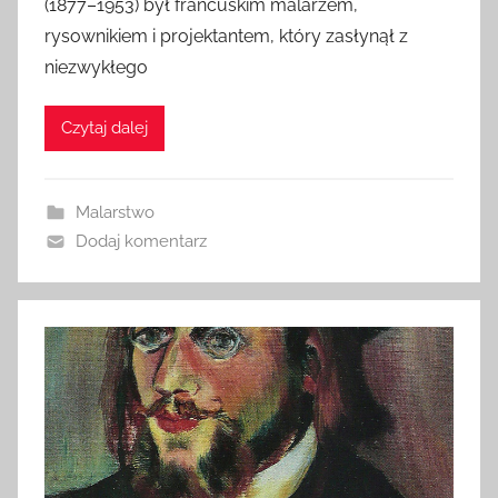
(1877–1953) był francuskim malarzem,
rysownikiem i projektantem, który zasłynął z
niezwykłego
Czytaj dalej
Malarstwo
Dodaj komentarz