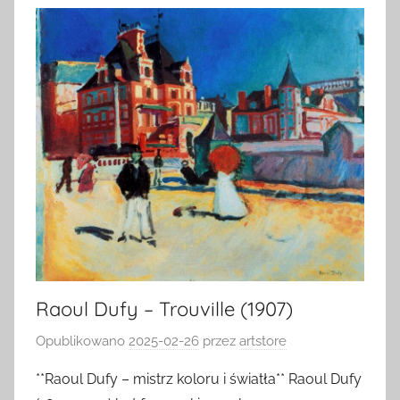
Raoul Dufy – Trouville (1907)
Opublikowano
2025-02-26
przez
artstore
**Raoul Dufy – mistrz koloru i światła** Raoul Dufy