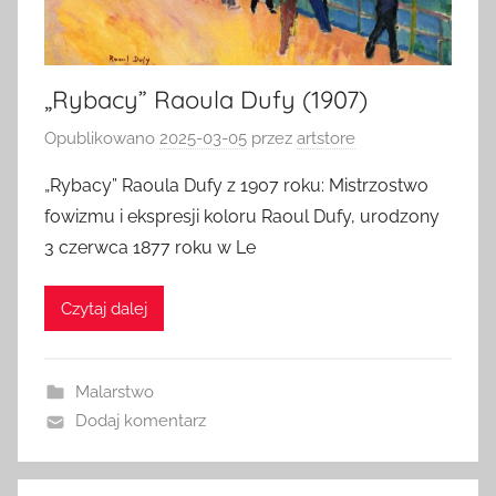
„Rybacy” Raoula Dufy (1907)
Opublikowano
2025-03-05
przez
artstore
„Rybacy” Raoula Dufy z 1907 roku: Mistrzostwo
fowizmu i ekspresji koloru Raoul Dufy, urodzony
3 czerwca 1877 roku w Le
Czytaj dalej
Malarstwo
Dodaj komentarz