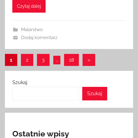
Czytaj dalej
Malarstwo
Dodaj komentarz
Stronicowanie
Następne
1
2
3
…
18
»
wpisy
wpisów
Szukaj
Szukaj
Ostatnie wpisy