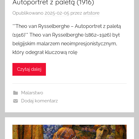
Autoportret z paletą (1916)
Opublikowano
2025-02-05
przez
artstore
**Theo van Rysselberghe – Autoportret z paletą
(1916)** Theo van Rysselberghe (1862–1926) był
belgijskim malarzem neoimpresjonistycznym,
który odegrał kluczową rolę
Czytaj dalej
Malarstwo
Dodaj komentarz