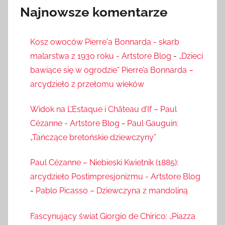
Najnowsze komentarze
Kosz owoców Pierre'a Bonnarda - skarb
malarstwa z 1930 roku - Artstore Blog
-
„Dzieci
bawiące się w ogrodzie” Pierre’a Bonnarda –
arcydzieło z przełomu wieków
Widok na L’Estaque i Château d’If – Paul
Cézanne - Artstore Blog
-
Paul Gauguin:
„Tańczące bretońskie dziewczyny”
Paul Cézanne – Niebieski Kwietnik (1885):
arcydzieło Postimpresjonizmu - Artstore Blog
-
Pablo Picasso – Dziewczyna z mandoliną
Fascynujący świat Giorgio de Chirico: „Piazza