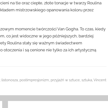
eni na tle oraz ciepłe, złote tonacje w twarzy Roulina
zykładem mistrzowskiego opanowania koloru przez
luczowym momencie twórczości Van Gogha. To czas, kiedy
m, co jest widoczne w jego późniejszych, bardziej
rtrety Roulina stały się ważnym świadectwem
toczenia i są cenione nie tylko za ich artystyczną
t listonosza
,
postimpresjonizm
,
przyjaźń w sztuce
,
sztuka
,
Vincent