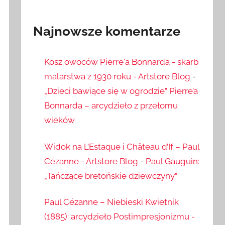
Najnowsze komentarze
Kosz owoców Pierre'a Bonnarda - skarb
malarstwa z 1930 roku - Artstore Blog
-
„Dzieci bawiące się w ogrodzie” Pierre’a
Bonnarda – arcydzieło z przełomu
wieków
Widok na L’Estaque i Château d’If – Paul
Cézanne - Artstore Blog
-
Paul Gauguin:
„Tańczące bretońskie dziewczyny”
Paul Cézanne – Niebieski Kwietnik
(1885): arcydzieło Postimpresjonizmu -