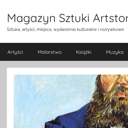
Przejdź
do
Magazyn Sztuki Artstor
treści
Sztuka, artyści, miejsca, wydarzenia kulturalne i rozrywkowe
Artyści
Malarstwo
Książki
Muzyka