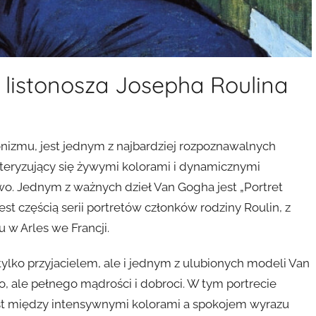
 listonosza Josepha Roulina
onizmu, jest jednym z najbardziej rozpoznawalnych
rakteryzujący się żywymi kolorami i dynamicznymi
wo. Jednym z ważnych dzieł Van Gogha jest „Portret
est częścią serii portretów członków rodziny Roulin, z
u w Arles we Francji.
e tylko przyjacielem, ale i jednym z ulubionych modeli Van
, ale pełnego mądrości i dobroci. W tym portrecie
st między intensywnymi kolorami a spokojem wyrazu