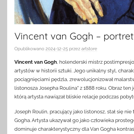
Vincent van Gogh – portret
Opublikowano
2024-12-25
przez
artstore
Vincent van Gogh
, holenderski mistrz postimpresj
artystów w historii sztuki. Jego unikalny styl, cha
pociągnięciami pędzla, zrewolucjonizował malarst
listonosza Josepha Roulina” z 1888 roku. Obraz ten j
którą artysta nawiązał bliskie relacje podczas pobyt
Joseph Roulin, pracujący jako listonosz, stał się ni
Gogha. Artysta ukazywał go jako człowieka prostego
dominuje charakterystyczny dla Van Gogha kontra