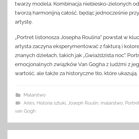
twarzy modela. Kombinacja niebiesko-zielonych odci
tworzą harmonijną całość, będąc jednocześnie pr
artystę.
„Portret listonosza Josepha Roulina” powstał w k
artysta zaczyna eksperymentować z fakturą i kolore
znanych dziełach, takich jak „Gwiaździsta noc”. Po
emocjonalnych związków Van Gogha z ludźmi z jego o
wartość, ale także za historyczne tło, które ukazują.
Malarstwo
Arles
,
Historia sztuki
,
Joseph Roulin
,
malarstwo
,
Portre
van Gogh
Nawigacja