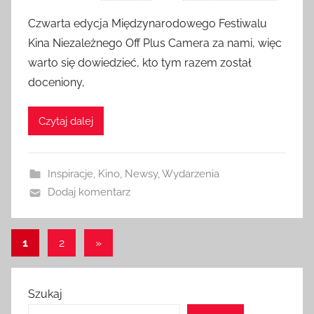
Czwarta edycja Międzynarodowego Festiwalu
Kina Niezależnego Off Plus Camera za nami, więc
warto się dowiedzieć, kto tym razem został
doceniony,
Czytaj dalej
Inspiracje
,
Kino
,
Newsy
,
Wydarzenia
Dodaj komentarz
Stronicowanie
Następne
1
2
»
wpisy
wpisów
Szukaj