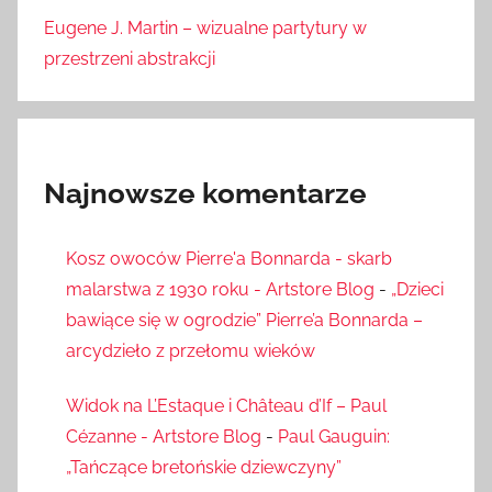
Eugene J. Martin – wizualne partytury w
przestrzeni abstrakcji
Najnowsze komentarze
Kosz owoców Pierre'a Bonnarda - skarb
malarstwa z 1930 roku - Artstore Blog
-
„Dzieci
bawiące się w ogrodzie” Pierre’a Bonnarda –
arcydzieło z przełomu wieków
Widok na L’Estaque i Château d’If – Paul
Cézanne - Artstore Blog
-
Paul Gauguin:
„Tańczące bretońskie dziewczyny”