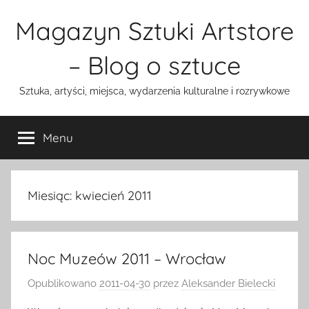
Przejdź
Magazyn Sztuki Artstore
do
treści
– Blog o sztuce
Sztuka, artyści, miejsca, wydarzenia kulturalne i rozrywkowe
Menu
Miesiąc:
kwiecień 2011
Noc Muzeów 2011 – Wrocław
Opublikowano
2011-04-30
przez
Aleksander Bielecki