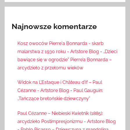
Najnowsze komentarze
Kosz owoców Pierre'a Bonnarda - skarb
malarstwa z 1930 roku - Artstore Blog
-
„Dzieci
bawiące się w ogrodzie” Pierre’a Bonnarda –
arcydzieło z przełomu wieków
Widok na L’Estaque i Château d’If – Paul
Cézanne - Artstore Blog
-
Paul Gauguin:
„Tańczące bretońskie dziewczyny”
Paul Cézanne – Niebieski Kwietnik (1885):
arcydzieło Postimpresjonizmu - Artstore Blog
-
Pablo Picasso – Dziewczyna z mandoliną