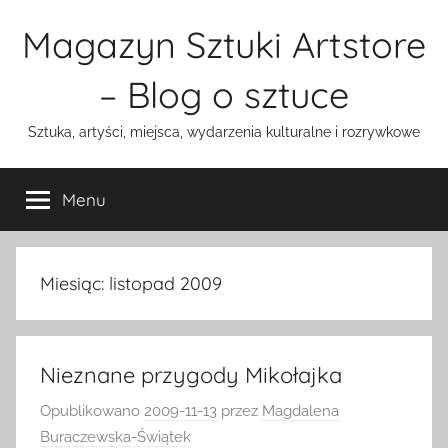
Przejdź
Magazyn Sztuki Artstore
do
treści
– Blog o sztuce
Sztuka, artyści, miejsca, wydarzenia kulturalne i rozrywkowe
Menu
Miesiąc:
listopad 2009
Nieznane przygody Mikołajka
Opublikowano
2009-11-13
przez
Magdalena
Buraczewska-Świątek