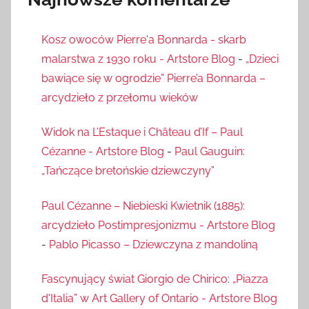
Kosz owoców Pierre'a Bonnarda - skarb
malarstwa z 1930 roku - Artstore Blog
-
„Dzieci
bawiące się w ogrodzie” Pierre’a Bonnarda –
arcydzieło z przełomu wieków
Widok na L’Estaque i Château d’If – Paul
Cézanne - Artstore Blog
-
Paul Gauguin:
„Tańczące bretońskie dziewczyny”
Paul Cézanne – Niebieski Kwietnik (1885):
arcydzieło Postimpresjonizmu - Artstore Blog
-
Pablo Picasso – Dziewczyna z mandoliną
Fascynujący świat Giorgio de Chirico: „Piazza
d'Italia” w Art Gallery of Ontario - Artstore Blog