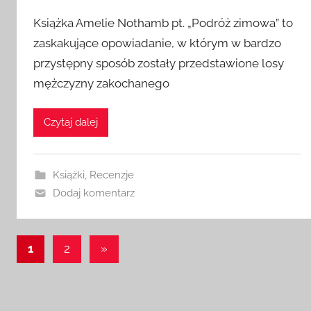
Książka Amelie Nothamb pt. „Podróż zimowa” to
zaskakujące opowiadanie, w którym w bardzo
przystępny sposób zostały przedstawione losy
mężczyzny zakochanego
Czytaj dalej
Książki
,
Recenzje
Dodaj komentarz
Stronicowanie
Następne
1
2
»
wpisy
wpisów