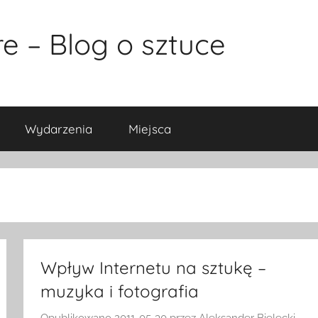
e – Blog o sztuce
Wydarzenia
Miejsca
Wpływ Internetu na sztukę –
muzyka i fotografia
Opublikowano
2011-05-30
przez
Aleksander Bielecki