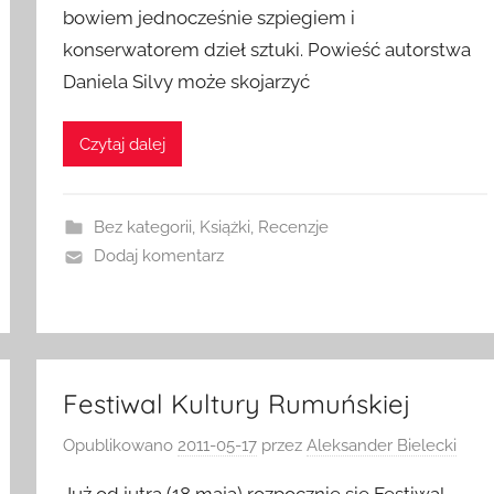
bowiem jednocześnie szpiegiem i
konserwatorem dzieł sztuki. Powieść autorstwa
Daniela Silvy może skojarzyć
Czytaj dalej
Bez kategorii
,
Książki
,
Recenzje
Dodaj komentarz
Festiwal Kultury Rumuńskiej
Opublikowano
2011-05-17
przez
Aleksander Bielecki
Już od jutra (18 maja) rozpocznie się Festiwal