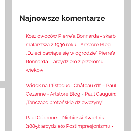
Najnowsze komentarze
Kosz owoców Pierre'a Bonnarda - skarb
malarstwa z 1930 roku - Artstore Blog
-
„Dzieci bawiące się w ogrodzie” Pierre’a
Bonnarda – arcydzieło z przełomu
wieków
Widok na L’Estaque i Château d’If – Paul
Cézanne - Artstore Blog
-
Paul Gauguin:
„Tańczące bretońskie dziewczyny”
Paul Cézanne – Niebieski Kwietnik
(1885): arcydzieło Postimpresjonizmu -