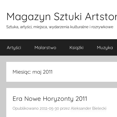
Przejdź
do
Magazyn Sztuki Artstor
treści
Sztuka, artyści, miejsca, wydarzenia kulturalne i rozrywkowe
Artyści
Malarstwo
Książki
Muzyka
Miesiąc:
maj 2011
Era Nowe Horyzonty 2011
Opublikowano
2011-05-30
przez
Aleksander Bielecki