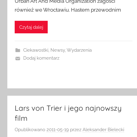
Urban Art And Media Organization zagości
również we Wrocławiu. Hasłem przewodnim
Czytaj dalej
Ciekawostki
,
Newsy
,
Wydarzenia
Dodaj komentarz
Lars von Trier i jego najnowszy
film
Opublikowano
2011-05-19
przez
Aleksander Bielecki