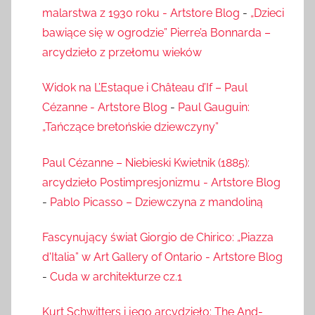
malarstwa z 1930 roku - Artstore Blog
-
„Dzieci
bawiące się w ogrodzie” Pierre’a Bonnarda –
arcydzieło z przełomu wieków
Widok na L’Estaque i Château d’If – Paul
Cézanne - Artstore Blog
-
Paul Gauguin:
„Tańczące bretońskie dziewczyny”
Paul Cézanne – Niebieski Kwietnik (1885):
arcydzieło Postimpresjonizmu - Artstore Blog
-
Pablo Picasso – Dziewczyna z mandoliną
Fascynujący świat Giorgio de Chirico: „Piazza
d'Italia” w Art Gallery of Ontario - Artstore Blog
-
Cuda w architekturze cz.1
Kurt Schwitters i jego arcydzieło: The And-