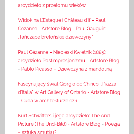
arcydzieło z przełomu wieków
Widok na L’Estaque i Château d’If – Paul
Cézanne - Artstore Blog
-
Paul Gauguin:
„Tańczące bretońskie dziewczyny”
Paul Cézanne – Niebieski Kwietnik (1885):
arcydzieło Postimpresjonizmu - Artstore Blog
-
Pablo Picasso – Dziewczyna z mandoliną
Fascynujący świat Giorgio de Chirico: „Piazza
d'Italia” w Art Gallery of Ontario - Artstore Blog
-
Cuda w architekturze cz.1
Kurt Schwitters i jego arcydzieło: The And-
Picture (The Und-Bild) - Artstore Blog
-
Poezja
– sztuka smutku?