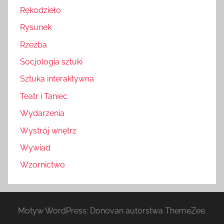
Rękodzieło
Rysunek
Rzeźba
Socjologia sztuki
Sztuka interaktywna
Teatr i Taniec
Wydarzenia
Wystrój wnętrz
Wywiad
Wzornictwo
Motyw WordPress: Donovan autorstwa ThemeZee.