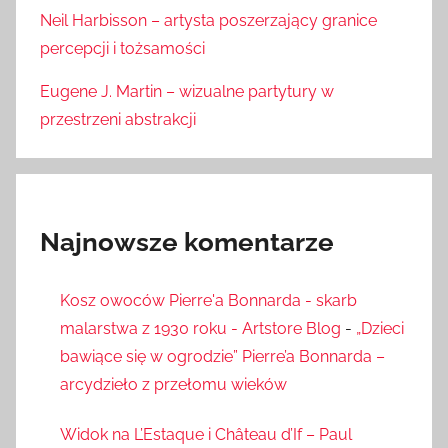
Neil Harbisson – artysta poszerzający granice
percepcji i tożsamości
Eugene J. Martin – wizualne partytury w
przestrzeni abstrakcji
Najnowsze komentarze
Kosz owoców Pierre'a Bonnarda - skarb
malarstwa z 1930 roku - Artstore Blog
-
„Dzieci
bawiące się w ogrodzie” Pierre’a Bonnarda –
arcydzieło z przełomu wieków
Widok na L’Estaque i Château d’If – Paul