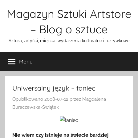
Przejdź
Magazyn Sztuki Artstore
do
treści
– Blog o sztuce
Sztuka, artyści, miejsca, wydarzenia kulturalne i rozrywkowe
Menu
Uniwersalny język – taniec
Opublikowano
2008-07-12
przez
Magdalena
Buraczewska-Świątek
Nie wiem czy istnieje na świecie bardziej