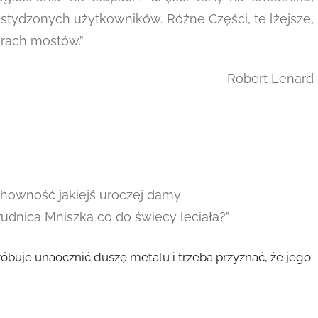
tydzonych użytkowników. Różne Części, te lżejsze,
arach mostów.”
Robert Lenard
chowność jakiejś uroczej damy
udnica Mniszka co do świecy leciała?”
óbuje unaocznić duszę metalu i trzeba przyznać, że jego