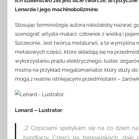
Ich szaleństwo zaś jest iście twórcze, artystyczne
Lenarda i jego machinobolizmów.
Stosując terminologię autora należałoby nazwać go 
scenograf, artysta-malarz, człowiek z wielką i poj
Szczecinie. Jest twórcą metalurwii, a ta wymyślna
metalowych części, które składają się na przedmiot
wykorzystaniu prądu elektrycznego, luster, zegar
można na przykład megalomaniator, który służy do 
mogą z realnie istniejącymi przedmiotami – żarów
Lenard – Lustrator
„Z Częściami spotykam się na co dzień na
handlarzy Części na targowiskach, daję 