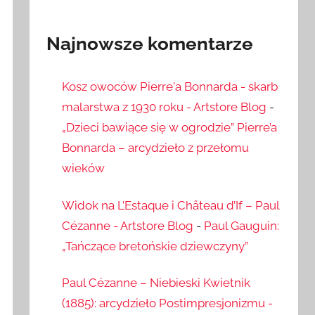
Najnowsze komentarze
Kosz owoców Pierre'a Bonnarda - skarb
malarstwa z 1930 roku - Artstore Blog
-
„Dzieci bawiące się w ogrodzie” Pierre’a
Bonnarda – arcydzieło z przełomu
wieków
Widok na L’Estaque i Château d’If – Paul
Cézanne - Artstore Blog
-
Paul Gauguin:
„Tańczące bretońskie dziewczyny”
Paul Cézanne – Niebieski Kwietnik
(1885): arcydzieło Postimpresjonizmu -