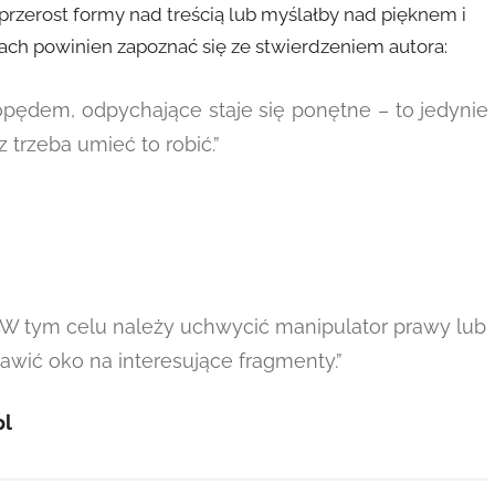
m przerost formy nad treścią lub myślałby nad pięknem i
ach powinien zapoznać się ze stwierdzeniem autora:
opędem, odpychające staje się ponętne – to jedynie
 trzeba umieć to robić.”
. W tym celu należy uchwycić manipulator prawy lub
tawić oko na interesujące fragmenty.”
pl