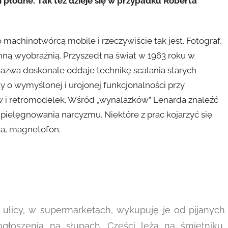
 i płodne. Tak też dzieje się w przypadku Roberta
machinotwórcą mobile i rzeczywiście tak jest. Fotograf,
emną wyobraźnią. Przyszedł na świat w 1963 roku w
 nazwa doskonale oddaje technikę scalania starych
y o wymyślonej i urojonej funkcjonalności przy
ów i retromodelek. Wśród „wynalazków” Lenarda znaleźć
pielęgnowania narcyzmu. Niektóre z prac kojarzyć się
ka, magnetofon.
 ulicy, w supermarketach, wykupuję je od pijanych
ogłoszenia na słupach. Części leżą na śmietniku,