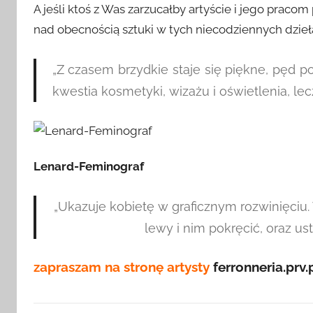
A jeśli ktoś z Was zarzucałby artyście i jego praco
nad obecnością sztuki w tych niecodziennych dzieł
„Z czasem brzydkie staje się piękne, pęd p
kwestia kosmetyki, wizażu i oświetlenia, lecz
Lenard-Feminograf
„Ukazuje kobietę w graficznym rozwinięciu
lewy i nim pokręcić, oraz us
zapraszam na stronę
artysty
ferronneria.prv.