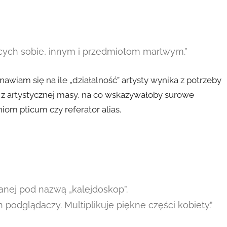
ących sobie, innym i przedmiotom martwym.”
wiam się na ile „działalność” artysty wynika z potrzeby
się z artystycznej masy, na co wskazywałoby surowe
iom pticum czy referator alias.
anej pod nazwą „kalejdoskop”.
odglądaczy. Multiplikuje piękne części kobiety.”