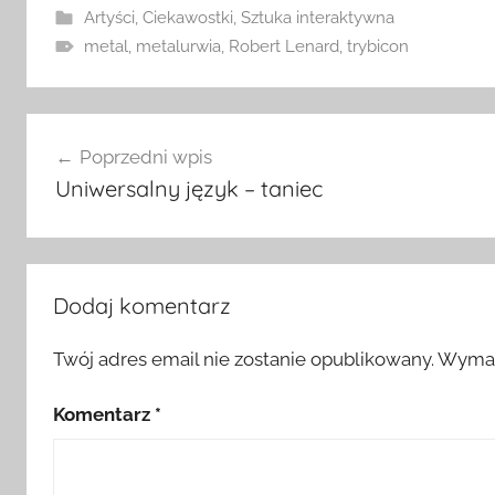
Artyści
,
Ciekawostki
,
Sztuka interaktywna
metal
,
metalurwia
,
Robert Lenard
,
trybicon
Nawigacja
Poprzedni wpis
wpisu
Uniwersalny język – taniec
Dodaj komentarz
Twój adres email nie zostanie opublikowany.
Wymag
Komentarz
*