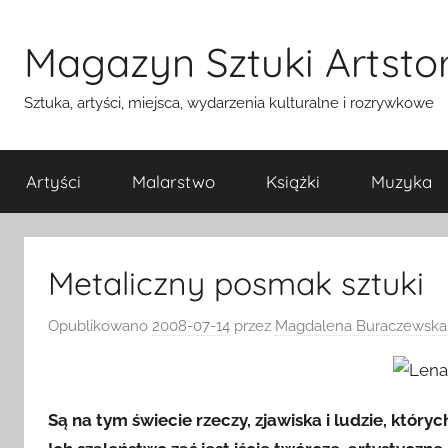
Przejdź
do
Magazyn Sztuki Artstor
treści
Sztuka, artyści, miejsca, wydarzenia kulturalne i rozrywkowe
Artyści
Malarstwo
Książki
Muzyka
Metaliczny posmak sztuki
Opublikowano
2008-07-14
przez
Magdalena Buraczewska
Są na tym świecie rzeczy, zjawiska i ludzie, któr