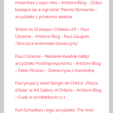
malarstwa z 1930 roku - Artstore Blog
-
„Dzieci
bawiące się w ogrodzie” Pierre’a Bonnarda –
arcydzieło z przełomu wieków
Widok na L’Estaque i Château d’If – Paul
Cézanne - Artstore Blog
-
Paul Gauguin:
„Tańczące bretońskie dziewczyny”
Paul Cézanne – Niebieski Kwietnik (1885):
arcydzieło Postimpresjonizmu - Artstore Blog
-
Pablo Picasso – Dziewczyna z mandoliną
Fascynujący świat Giorgio de Chirico: „Piazza
d'Italia” w Art Gallery of Ontario - Artstore Blog
-
Cuda w architekturze cz.1
Kurt Schwitters i jego arcydzieło: The And-