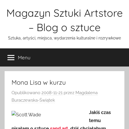
Przejdź
Magazyn Sztuki Artstore
do
treści
– Blog o sztuce
Sztuka, artyści, miejsca, wydarzenia kulturalne i rozrywkowe
Menu
Mona Lisa w kurzu
Opublikowano
2008-11-21
przez
Magdalena
Buraczewska-Świątek
Jakiś czas
temu
pisałam o sztuce
sand art
, dziś chciałabym