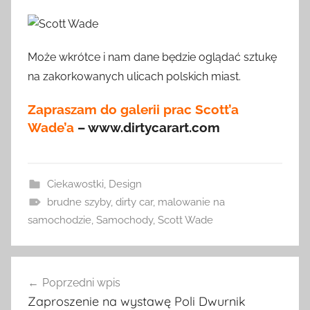
Może wkrótce i nam dane będzie oglądać sztukę
na zakorkowanych ulicach polskich miast.
Zapraszam do galerii prac Scott’a
Wade’a
– www.dirtycarart.com
Ciekawostki
,
Design
brudne szyby
,
dirty car
,
malowanie na
samochodzie
,
Samochody
,
Scott Wade
Nawigacja
Poprzedni wpis
wpisu
Zaproszenie na wystawę Poli Dwurnik