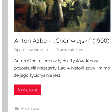
Anton Ažbe – „Chór wiejski” (1900)
Opublikowano
2024-12-18
przez
artstore
Anton Ažbe to jeden z tych artystów, którzy
pozostawili niezatarty ślad w historii sztuki, mimo
że jego życiorys nie jest
Czytaj dalej
Malarstwo