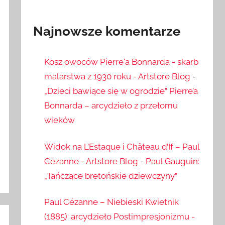
Najnowsze komentarze
Kosz owoców Pierre'a Bonnarda - skarb
malarstwa z 1930 roku - Artstore Blog
-
„Dzieci bawiące się w ogrodzie” Pierre’a
Bonnarda – arcydzieło z przełomu
wieków
Widok na L’Estaque i Château d’If – Paul
Cézanne - Artstore Blog
-
Paul Gauguin:
„Tańczące bretońskie dziewczyny”
Paul Cézanne – Niebieski Kwietnik
(1885): arcydzieło Postimpresjonizmu -