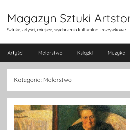
Przejdź
do
Magazyn Sztuki Artstor
treści
Sztuka, artyści, miejsca, wydarzenia kulturalne i rozrywkowe
Artyści
Malarstwo
Książki
Muzyka
Kategoria:
Malarstwo