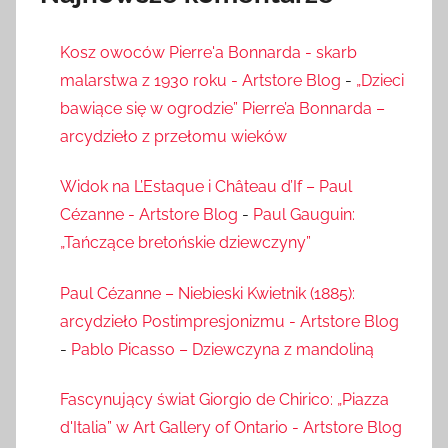
Kosz owoców Pierre'a Bonnarda - skarb
malarstwa z 1930 roku - Artstore Blog
-
„Dzieci
bawiące się w ogrodzie” Pierre’a Bonnarda –
arcydzieło z przełomu wieków
Widok na L’Estaque i Château d’If – Paul
Cézanne - Artstore Blog
-
Paul Gauguin:
„Tańczące bretońskie dziewczyny”
Paul Cézanne – Niebieski Kwietnik (1885):
arcydzieło Postimpresjonizmu - Artstore Blog
-
Pablo Picasso – Dziewczyna z mandoliną
Fascynujący świat Giorgio de Chirico: „Piazza
d'Italia” w Art Gallery of Ontario - Artstore Blog