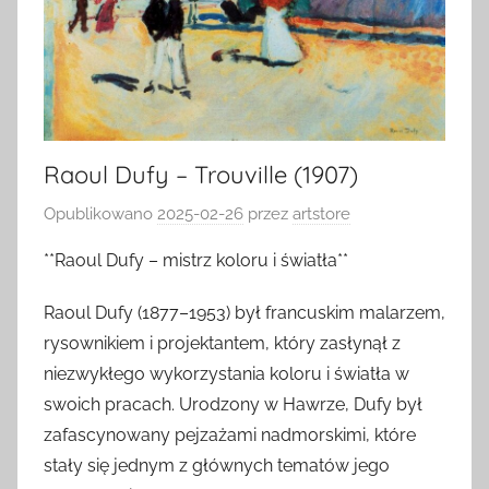
Raoul Dufy – Trouville (1907)
Opublikowano
2025-02-26
przez
artstore
**Raoul Dufy – mistrz koloru i światła**
Raoul Dufy (1877–1953) był francuskim malarzem,
rysownikiem i projektantem, który zasłynął z
niezwykłego wykorzystania koloru i światła w
swoich pracach. Urodzony w Hawrze, Dufy był
zafascynowany pejzażami nadmorskimi, które
stały się jednym z głównych tematów jego