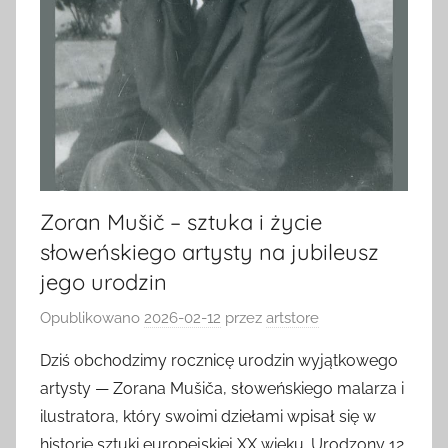
Zoran Mušič – sztuka i życie
słoweńskiego artysty na jubileusz
jego urodzin
Opublikowano
2026-02-12
przez
artstore
Dziś obchodzimy rocznicę urodzin wyjątkowego
artysty — Zorana Mušiča, słoweńskiego malarza i
ilustratora, który swoimi dziełami wpisał się w
historię sztuki europejskiej XX wieku. Urodzony 12