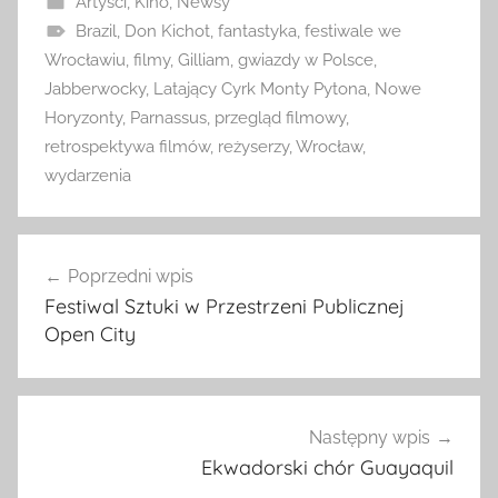
Artyści
,
Kino
,
Newsy
Brazil
,
Don Kichot
,
fantastyka
,
festiwale we
Wrocławiu
,
filmy
,
Gilliam
,
gwiazdy w Polsce
,
Jabberwocky
,
Latający Cyrk Monty Pytona
,
Nowe
Horyzonty
,
Parnassus
,
przegląd filmowy
,
retrospektywa filmów
,
reżyserzy
,
Wrocław
,
wydarzenia
Nawigacja
Poprzedni wpis
wpisu
Festiwal Sztuki w Przestrzeni Publicznej
Open City
Następny wpis
Ekwadorski chór Guayaquil