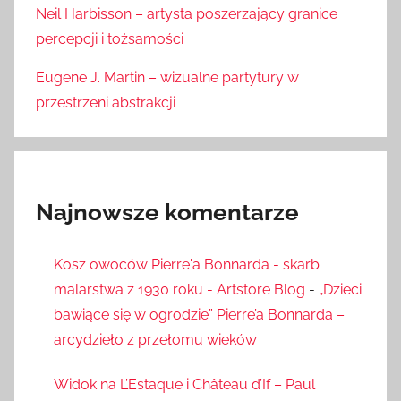
Neil Harbisson – artysta poszerzający granice
percepcji i tożsamości
Eugene J. Martin – wizualne partytury w
przestrzeni abstrakcji
Najnowsze komentarze
Kosz owoców Pierre'a Bonnarda - skarb
malarstwa z 1930 roku - Artstore Blog
-
„Dzieci
bawiące się w ogrodzie” Pierre’a Bonnarda –
arcydzieło z przełomu wieków
Widok na L’Estaque i Château d’If – Paul