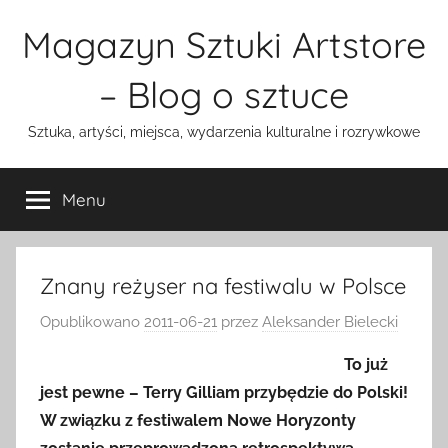
Przejdź
Magazyn Sztuki Artstore
do
treści
– Blog o sztuce
Sztuka, artyści, miejsca, wydarzenia kulturalne i rozrywkowe
Menu
Znany reżyser na festiwalu w Polsce
Opublikowano
2011-06-21
przez
Aleksander Bielecki
To już
jest pewne – Terry Gilliam przybędzie do Polski!
W związku z festiwalem Nowe Horyzonty