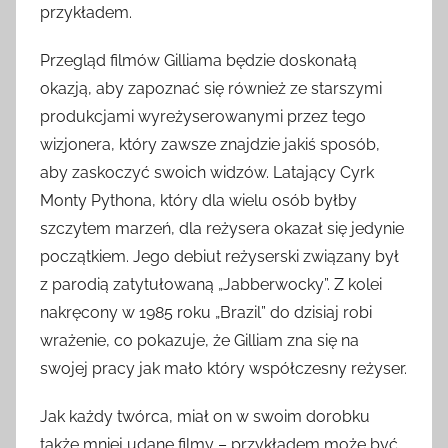
przykładem.
Przegląd filmów Gilliama będzie doskonałą
okazją, aby zapoznać się również ze starszymi
produkcjami wyreżyserowanymi przez tego
wizjonera, który zawsze znajdzie jakiś sposób,
aby zaskoczyć swoich widzów. Latający Cyrk
Monty Pythona, który dla wielu osób byłby
szczytem marzeń, dla reżysera okazał się jedynie
początkiem. Jego debiut reżyserski związany był
z parodią zatytułowaną „Jabberwocky”. Z kolei
nakręcony w 1985 roku „Brazil” do dzisiaj robi
wrażenie, co pokazuje, że Gilliam zna się na
swojej pracy jak mało który współczesny reżyser.
Jak każdy twórca, miał on w swoim dorobku
także mniej udane filmy – przykładem może być