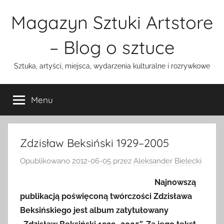
Przejdź
Magazyn Sztuki Artstore
do
treści
– Blog o sztuce
Sztuka, artyści, miejsca, wydarzenia kulturalne i rozrywkowe
Menu
Zdzisław Beksiński 1929–2005
Opublikowano
2012-06-05
przez
Aleksander Bielecki
Najnowszą
publikacją poświęconą twórczości Zdzisława
Beksińskiego jest album zatytułowany