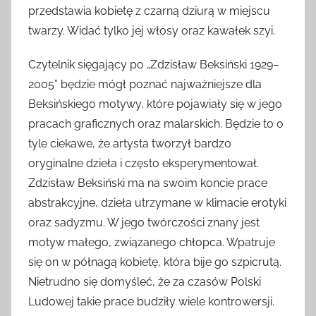
przedstawia kobietę z czarną dziurą w miejscu
twarzy. Widać tylko jej włosy oraz kawałek szyi.
Czytelnik sięgający po „Zdzisław Beksiński 1929–
2005” będzie mógł poznać najważniejsze dla
Beksińskiego motywy, które pojawiały się w jego
pracach graficznych oraz malarskich. Będzie to o
tyle ciekawe, że artysta tworzył bardzo
oryginalne dzieła i często eksperymentował.
Zdzisław Beksiński ma na swoim koncie prace
abstrakcyjne, dzieła utrzymane w klimacie erotyki
oraz sadyzmu. W jego twórczości znany jest
motyw małego, związanego chłopca. Wpatruje
się on w półnagą kobietę, która bije go szpicrutą.
Nietrudno się domyśleć, że za czasów Polski
Ludowej takie prace budziły wiele kontrowersji.