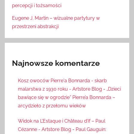
percepcji i tożsamości
Eugene J. Martin – wizualne partytury w
przestrzeni abstrakcji
Najnowsze komentarze
Kosz owoców Pierre'a Bonnarda - skarb
malarstwa z 1930 roku - Artstore Blog
-
„Dzieci
bawiące się w ogrodzie” Pierre’a Bonnarda –
arcydzieło z przełomu wieków
Widok na L’Estaque i Château d’If – Paul
Cézanne - Artstore Blog
-
Paul Gauguin: