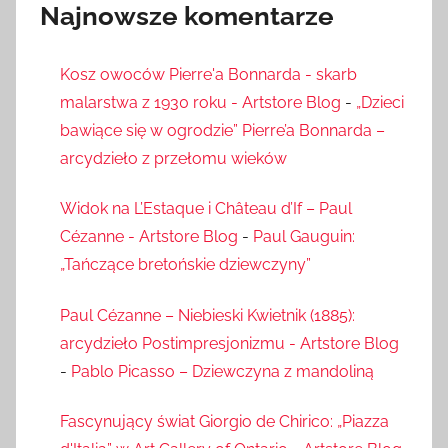
Najnowsze komentarze
Kosz owoców Pierre'a Bonnarda - skarb
malarstwa z 1930 roku - Artstore Blog
-
„Dzieci
bawiące się w ogrodzie” Pierre’a Bonnarda –
arcydzieło z przełomu wieków
Widok na L’Estaque i Château d’If – Paul
Cézanne - Artstore Blog
-
Paul Gauguin:
„Tańczące bretońskie dziewczyny”
Paul Cézanne – Niebieski Kwietnik (1885):
arcydzieło Postimpresjonizmu - Artstore Blog
-
Pablo Picasso – Dziewczyna z mandoliną
Fascynujący świat Giorgio de Chirico: „Piazza