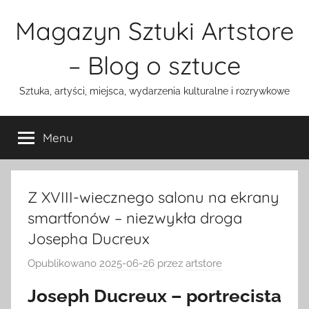
Przejdź
Magazyn Sztuki Artstore
do
treści
– Blog o sztuce
Sztuka, artyści, miejsca, wydarzenia kulturalne i rozrywkowe
Menu
Z XVIII-wiecznego salonu na ekrany
smartfonów – niezwykła droga
Josepha Ducreux
Opublikowano
2025-06-26
przez
artstore
Joseph Ducreux – portrecista