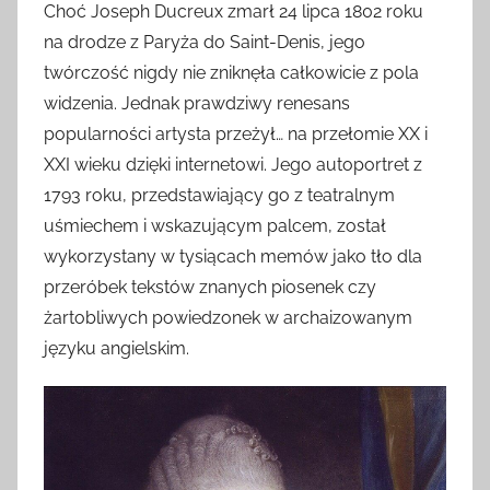
Choć Joseph Ducreux zmarł 24 lipca 1802 roku
na drodze z Paryża do Saint-Denis, jego
twórczość nigdy nie zniknęła całkowicie z pola
widzenia. Jednak prawdziwy renesans
popularności artysta przeżył… na przełomie XX i
XXI wieku dzięki internetowi. Jego autoportret z
1793 roku, przedstawiający go z teatralnym
uśmiechem i wskazującym palcem, został
wykorzystany w tysiącach memów jako tło dla
przeróbek tekstów znanych piosenek czy
żartobliwych powiedzonek w archaizowanym
języku angielskim.