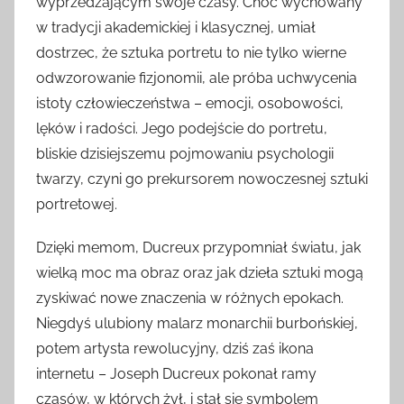
wyprzedzającym swoje czasy. Choć wychowany
w tradycji akademickiej i klasycznej, umiał
dostrzec, że sztuka portretu to nie tylko wierne
odwzorowanie fizjonomii, ale próba uchwycenia
istoty człowieczeństwa – emocji, osobowości,
lęków i radości. Jego podejście do portretu,
bliskie dzisiejszemu pojmowaniu psychologii
twarzy, czyni go prekursorem nowoczesnej sztuki
portretowej.
Dzięki memom, Ducreux przypomniał światu, jak
wielką moc ma obraz oraz jak dzieła sztuki mogą
zyskiwać nowe znaczenia w różnych epokach.
Niegdyś ulubiony malarz monarchii burbońskiej,
potem artysta rewolucyjny, dziś zaś ikona
internetu – Joseph Ducreux pokonał ramy
czasów, w których żył, i stał się symbolem