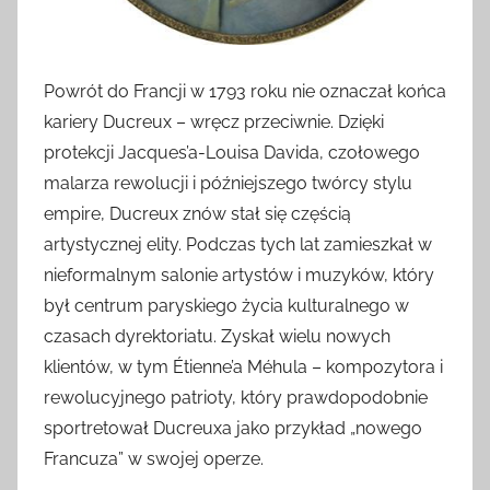
Powrót do Francji w 1793 roku nie oznaczał końca
kariery Ducreux – wręcz przeciwnie. Dzięki
protekcji Jacques’a-Louisa Davida, czołowego
malarza rewolucji i późniejszego twórcy stylu
empire, Ducreux znów stał się częścią
artystycznej elity. Podczas tych lat zamieszkał w
nieformalnym salonie artystów i muzyków, który
był centrum paryskiego życia kulturalnego w
czasach dyrektoriatu. Zyskał wielu nowych
klientów, w tym Étienne’a Méhula – kompozytora i
rewolucyjnego patrioty, który prawdopodobnie
sportretował Ducreuxa jako przykład „nowego
Francuza” w swojej operze.