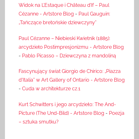
Widok na L’Estaque i Château d’If – Paul
Cézanne - Artstore Blog
-
Paul Gauguin:
„Tańczące bretońskie dziewczyny”
Paul Cézanne – Niebieski Kwietnik (1885):
arcydzieło Postimpresjonizmu - Artstore Blog
-
Pablo Picasso – Dziewczyna z mandoliną
Fascynujący świat Giorgio de Chirico: „Piazza
d'Italia” w Art Gallery of Ontario - Artstore Blog
-
Cuda w architekturze cz.1
Kurt Schwitters i jego arcydzieło: The And-
Picture (The Und-Bild) - Artstore Blog
-
Poezja
– sztuka smutku?