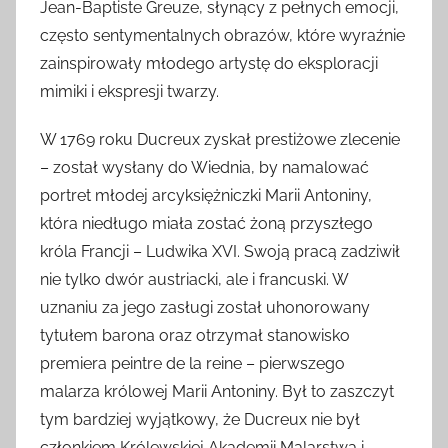
Jean-Baptiste Greuze, słynący z pełnych emocji,
często sentymentalnych obrazów, które wyraźnie
zainspirowały młodego artystę do eksploracji
mimiki i ekspresji twarzy.
W 1769 roku Ducreux zyskał prestiżowe zlecenie
– został wysłany do Wiednia, by namalować
portret młodej arcyksiężniczki Marii Antoniny,
która niedługo miała zostać żoną przyszłego
króla Francji – Ludwika XVI. Swoją pracą zadziwił
nie tylko dwór austriacki, ale i francuski. W
uznaniu za jego zasługi został uhonorowany
tytułem barona oraz otrzymał stanowisko
premiera peintre de la reine – pierwszego
malarza królowej Marii Antoniny. Był to zaszczyt
tym bardziej wyjątkowy, że Ducreux nie był
członkiem Królewskiej Akademii Malarstwa i