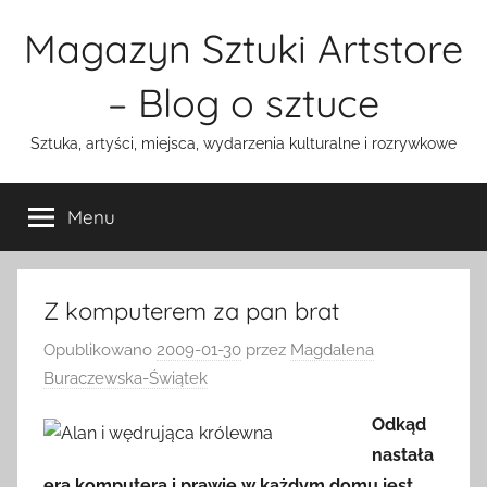
Przejdź
Magazyn Sztuki Artstore
do
treści
– Blog o sztuce
Sztuka, artyści, miejsca, wydarzenia kulturalne i rozrywkowe
Menu
Z komputerem za pan brat
Opublikowano
2009-01-30
przez
Magdalena
Buraczewska-Świątek
Odkąd
nastała
era komputera i prawie w każdym domu jest