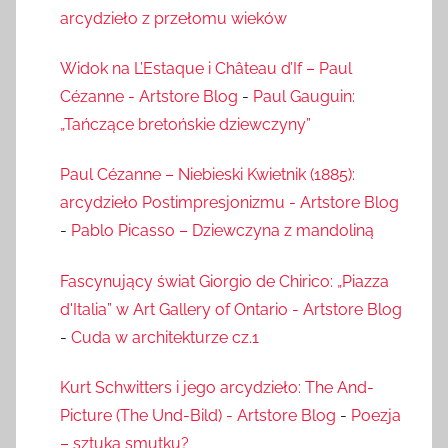
arcydzieło z przełomu wieków
Widok na L’Estaque i Château d’If – Paul
Cézanne - Artstore Blog
-
Paul Gauguin:
„Tańczące bretońskie dziewczyny”
Paul Cézanne – Niebieski Kwietnik (1885):
arcydzieło Postimpresjonizmu - Artstore Blog
-
Pablo Picasso – Dziewczyna z mandoliną
Fascynujący świat Giorgio de Chirico: „Piazza
d'Italia” w Art Gallery of Ontario - Artstore Blog
-
Cuda w architekturze cz.1
Kurt Schwitters i jego arcydzieło: The And-
Picture (The Und-Bild) - Artstore Blog
-
Poezja
– sztuka smutku?