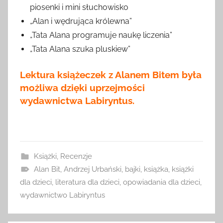
piosenki i mini słuchowisko
„Alan i wędrująca królewna”
„Tata Alana programuje naukę liczenia”
„Tata Alana szuka pluskiew”
Lektura książeczek z Alanem Bitem była
możliwa dzięki uprzejmości
wydawnictwa Labiryntus.
Książki
,
Recenzje
Alan Bit
,
Andrzej Urbański
,
bajki
,
książka
,
książki
dla dzieci
,
literatura dla dzieci
,
opowiadania dla dzieci
,
wydawnictwo Labiryntus