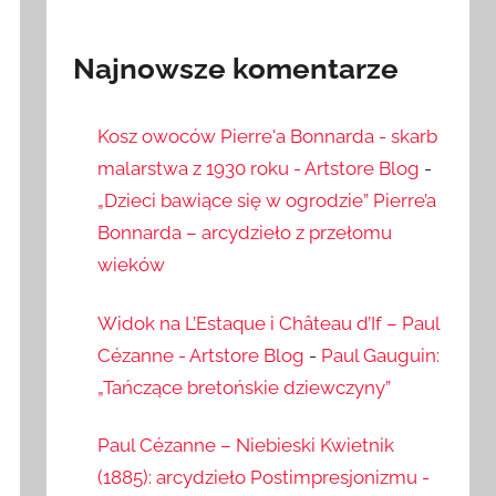
Najnowsze komentarze
Kosz owoców Pierre'a Bonnarda - skarb
malarstwa z 1930 roku - Artstore Blog
-
„Dzieci bawiące się w ogrodzie” Pierre’a
Bonnarda – arcydzieło z przełomu
wieków
Widok na L’Estaque i Château d’If – Paul
Cézanne - Artstore Blog
-
Paul Gauguin:
„Tańczące bretońskie dziewczyny”
Paul Cézanne – Niebieski Kwietnik
(1885): arcydzieło Postimpresjonizmu -