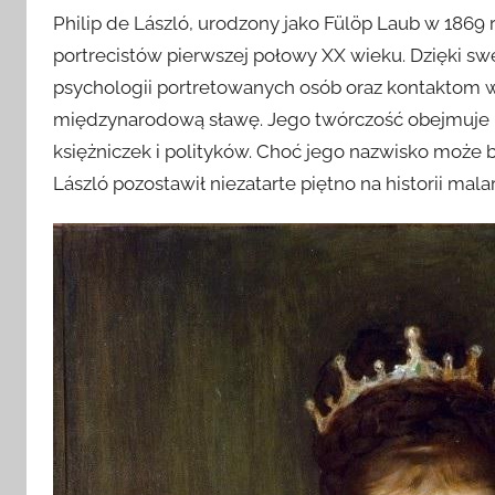
Philip de László, urodzony jako Fülöp Laub w 1869
portrecistów pierwszej połowy XX wieku. Dzięki sw
psychologii portretowanych osób oraz kontaktom wś
międzynarodową sławę. Jego twórczość obejmuje po
księżniczek i polityków. Choć jego nazwisko może b
László pozostawił niezatarte piętno na historii mal