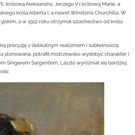
II, królową Aleksandrę, Jerzego V i królową Marię, a
ijskiego króla Alberta I, a nawet Winston’a Churchilla. W
jskim, a w 1912 roku otrzymał szlachectwo od króla
cką precyzję z delikatnym realizmem i subtelnością
ła stonowana, potrafił mistrzowsko wydobyć charakter i
 Singerem Sargentem, László wyróżniał się bardziej
iki.