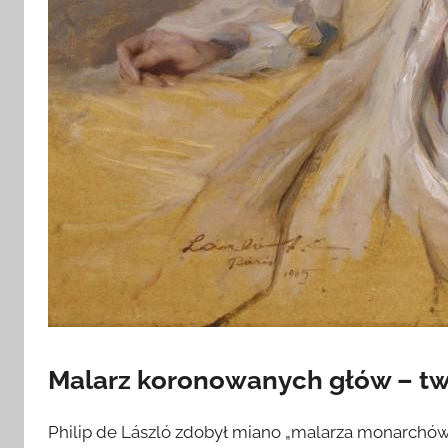
Malarz koronowanych głów – tw
Philip de László zdobył miano „malarza monarchów”