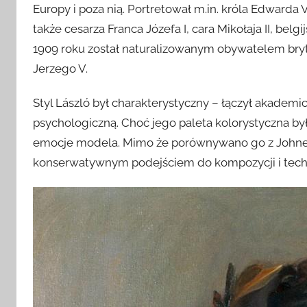
Europy i poza nią. Portretował m.in. króla Edwarda V
także cesarza Franca Józefa I, cara Mikołaja II, belg
1909 roku został naturalizowanym obywatelem bryty
Jerzego V.
Styl László był charakterystyczny – łączył akademi
psychologiczną. Choć jego paleta kolorystyczna by
emocje modela. Mimo że porównywano go z Johnem
konserwatywnym podejściem do kompozycji i techn