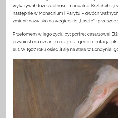
wykazywał duże zdolności manualne. Kształcił się
następnie w Monachium i Paryżu – dwóch ważnych 
zmienił nazwisko na węgierskie „László” i przeszedł
Przełomem w jego życiu był portret cesarzowej Elżbie
przyniósł mu uznanie i rozgłos, a jego reputacja jak
elit. W 1907 roku osiedlił się na stałe w Londynie, g