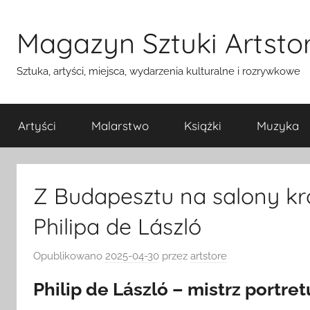
Przejdź
do
Magazyn Sztuki Artstor
treści
Sztuka, artyści, miejsca, wydarzenia kulturalne i rozrywkowe
Artyści
Malarstwo
Książki
Muzyka
Z Budapesztu na salony kr
Philipa de László
Opublikowano
2025-04-30
przez
artstore
Philip de László – mistrz portret