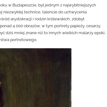
 roku w Budapeszcie, był jednym z najwybitniejszych
ej niezwykłej technice, talencie do uchwycenia
ród arystokracji i rodzin królewskich, zdobył
nad 4 000 obrazów, w tym portrety papieży, cesarzy,
yć dziś mniej znane niż to innych wielkich malarzy epoki,
arstwa portretowego.