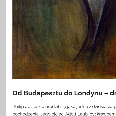
Od Budapesztu do Londynu – dr
Philip de László urodził się jako jedno z dziesięci
pochodzenia. Jego ojciec, Adolf Laub, był krawcem.