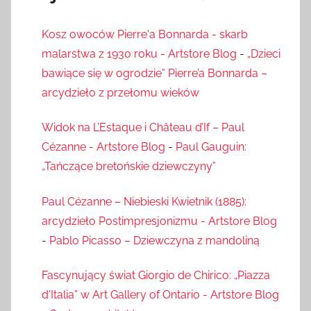
Kosz owoców Pierre'a Bonnarda - skarb
malarstwa z 1930 roku - Artstore Blog
-
„Dzieci
bawiące się w ogrodzie” Pierre’a Bonnarda –
arcydzieło z przełomu wieków
Widok na L’Estaque i Château d’If – Paul
Cézanne - Artstore Blog
-
Paul Gauguin:
„Tańczące bretońskie dziewczyny”
Paul Cézanne – Niebieski Kwietnik (1885):
arcydzieło Postimpresjonizmu - Artstore Blog
-
Pablo Picasso – Dziewczyna z mandoliną
Fascynujący świat Giorgio de Chirico: „Piazza
d'Italia” w Art Gallery of Ontario - Artstore Blog