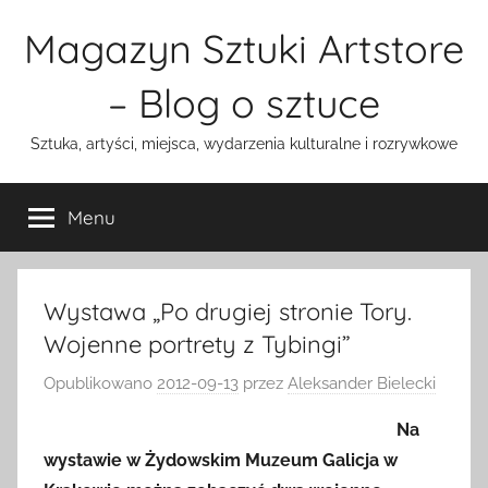
Przejdź
Magazyn Sztuki Artstore
do
treści
– Blog o sztuce
Sztuka, artyści, miejsca, wydarzenia kulturalne i rozrywkowe
Menu
Wystawa „Po drugiej stronie Tory.
Wojenne portrety z Tybingi”
Opublikowano
2012-09-13
przez
Aleksander Bielecki
Na
wystawie w Żydowskim Muzeum Galicja w