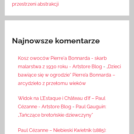
przestrzeni abstrakcji
Najnowsze komentarze
Kosz owoców Pierre'a Bonnarda - skarb
malarstwa z 1930 roku - Artstore Blog
-
„Dzieci
bawiące się w ogrodzie” Pierre’a Bonnarda –
arcydzieło z przełomu wieków
Widok na L’Estaque i Château d’If – Paul
Cézanne - Artstore Blog
-
Paul Gauguin:
„Tańczące bretońskie dziewczyny”
Paul Cézanne – Niebieski Kwietnik (1885):