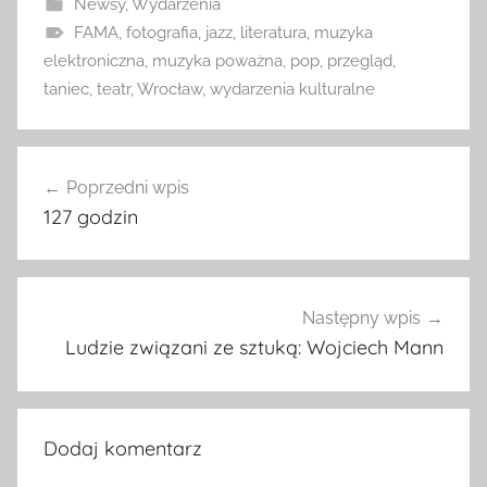
Newsy
,
Wydarzenia
FAMA
,
fotografia
,
jazz
,
literatura
,
muzyka
elektroniczna
,
muzyka poważna
,
pop
,
przegląd
,
taniec
,
teatr
,
Wrocław
,
wydarzenia kulturalne
Nawigacja
Poprzedni wpis
wpisu
127 godzin
Następny wpis
Ludzie związani ze sztuką: Wojciech Mann
Dodaj komentarz