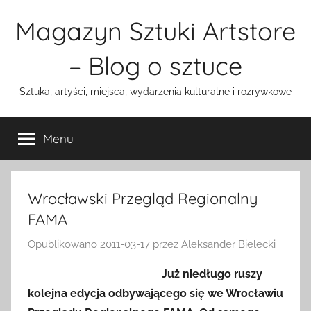
Przejdź
Magazyn Sztuki Artstore
do
treści
– Blog o sztuce
Sztuka, artyści, miejsca, wydarzenia kulturalne i rozrywkowe
Menu
Wrocławski Przegląd Regionalny
FAMA
Opublikowano
2011-03-17
przez
Aleksander Bielecki
Już niedługo ruszy
kolejna edycja odbywającego się we Wrocławiu