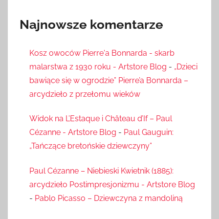
Najnowsze komentarze
Kosz owoców Pierre'a Bonnarda - skarb
malarstwa z 1930 roku - Artstore Blog
-
„Dzieci
bawiące się w ogrodzie” Pierre’a Bonnarda –
arcydzieło z przełomu wieków
Widok na L’Estaque i Château d’If – Paul
Cézanne - Artstore Blog
-
Paul Gauguin:
„Tańczące bretońskie dziewczyny”
Paul Cézanne – Niebieski Kwietnik (1885):
arcydzieło Postimpresjonizmu - Artstore Blog
-
Pablo Picasso – Dziewczyna z mandoliną