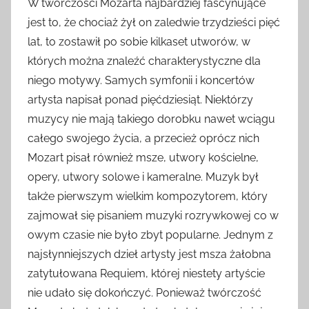
W twórczości Mozarta najbardziej fascynujące
jest to, że chociaż żył on zaledwie trzydzieści pięć
lat, to zostawił po sobie kilkaset utworów, w
których można znaleźć charakterystyczne dla
niego motywy. Samych symfonii i koncertów
artysta napisał ponad pięćdziesiąt. Niektórzy
muzycy nie mają takiego dorobku nawet wciągu
całego swojego życia, a przecież oprócz nich
Mozart pisał również msze, utwory kościelne,
opery, utwory solowe i kameralne. Muzyk był
także pierwszym wielkim kompozytorem, który
zajmował się pisaniem muzyki rozrywkowej co w
owym czasie nie było zbyt popularne. Jednym z
najsłynniejszych dzieł artysty jest msza żałobna
zatytułowana Requiem, której niestety artyście
nie udało się dokończyć. Ponieważ twórczość