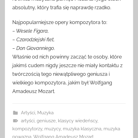
absolutny, który trafia się naprawdę rzadko.
Najpopularniejsze opery kompozytora to:
– Wesele Figara,
– Czarodziejski flet,
– Don Giovanniego
.
Właśnie od nich powinny zacząć te osoby, które
jakimś cudem nigdy jeszcze nie miały kontaktu z
twórczością tego niewątpliwego geniusza i
wielkiego kompozytora, jakim był Wolfgang
Amadeusz Mozart.
Artyści
,
Muzyka
artyści
,
geniusze
,
klasycy wiedeńscy
,
kompozytorzy
,
muzycy
,
muzyka klasyczna
,
muzyka
poważna
,
Wolfgang Amadeusz Mozart