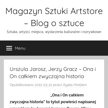
Przejdź
Magazyn Sztuki Artstore
do
treści
– Blog o sztuce
Sztuka, artyści, miejsca, wydarzenia kulturalne i rozrywkowe
Menu
Urszula Jarosz, Jerzy Gracz – Ona i
On całkiem zwyczajna historia
Opublikowano
2011-03-21
przez
Agata Hrebien
„Ona i On całkiem
zwyczajna historia” to tytuł powieści napisanej