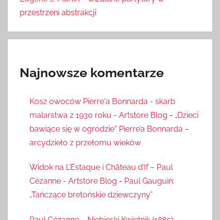
przestrzeni abstrakcji
Najnowsze komentarze
Kosz owoców Pierre'a Bonnarda - skarb
malarstwa z 1930 roku - Artstore Blog
-
„Dzieci
bawiące się w ogrodzie” Pierre’a Bonnarda –
arcydzieło z przełomu wieków
Widok na L’Estaque i Château d’If – Paul
Cézanne - Artstore Blog
-
Paul Gauguin:
„Tańczące bretońskie dziewczyny”
Paul Cézanne – Niebieski Kwietnik (1885):