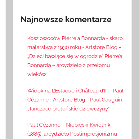
Najnowsze komentarze
Kosz owoców Pierre'a Bonnarda - skarb
malarstwa z 1930 roku - Artstore Blog
-
„Dzieci bawiące się w ogrodzie” Pierre’a
Bonnarda – arcydzieło z przełomu
wieków
Widok na L’Estaque i Château d’If – Paul
Cézanne - Artstore Blog
-
Paul Gauguin:
„Tańczące bretońskie dziewczyny”
Paul Cézanne – Niebieski Kwietnik
(1885): arcydzieło Postimpresjonizmu -