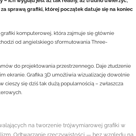
– ich wygląd jest aż tak realny, aż trudno uwierzyć,
za sprawą grafiki, której początek datuje się na koniec
 grafiki komputerowej, która zajmuje się głównie
chodzi od angielskiego sformułowania Three-
mów do projektowania przestrzennego. Daje złudzenie
im ekranie. Grafika 3D umożliwia wizualizację dowolnie
ieszy się dziś tak dużą popularnością – zwłaszcza
terowych.
lających na tworzenie trójwymiarowej grafiki w
alizm. Odtwarzanie rzeczywistości — bez względu na