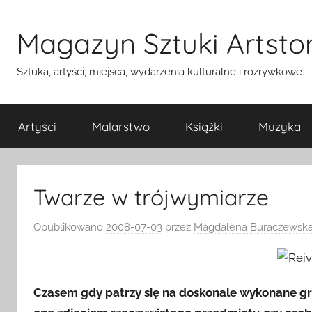
Przejdź
do
Magazyn Sztuki Artstor
treści
Sztuka, artyści, miejsca, wydarzenia kulturalne i rozrywkowe
Artyści
Malarstwo
Książki
Muzyka
Twarze w trójwymiarze
Opublikowano
2008-07-03
przez
Magdalena Buraczewska
Czasem gdy patrzy się na doskonale wykonane gra