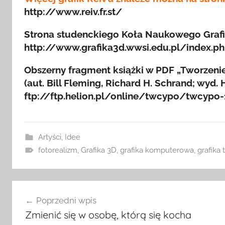
http://www.reiv.fr.st/
Strona studenckiego Koła Naukowego Grafi
http://www.grafika3d.wwsi.edu.pl/index.p
Obszerny fragment książki w PDF „Tworzeni
(aut. Bill Fleming, Richard H. Schrand; wyd. 
ftp://ftp.helion.pl/online/twcypo/twcypo-
Artyści
,
Idee
fotorealizm
,
Grafika 3D
,
grafika komputerowa
,
grafika
Nawigacja
Poprzedni wpis
wpisu
Zmienić się w osobę, którą się kocha