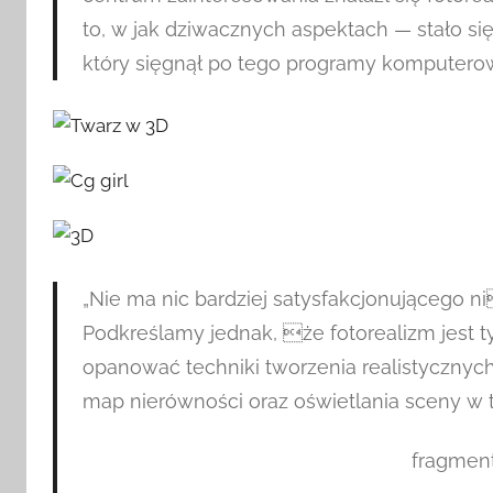
to, w jak dziwacznych aspektach — stało s
który sięgnął po tego programy komputerow
„Nie ma nic bardziej satysfakcjonującego n
Podkreślamy jednak, że fotorealizm jest t
opanować techniki tworzenia realistycznych 
map nierówności oraz oświetlania sceny w ta
fragment