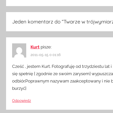
Jeden komentarz do “
Twarze w trójwymiar
Kurt
pisze:
2011-05-15 o 01:16
Cześć , jestem Kurt. Fotografuję od trzydziestu lat i
się spełnię { zgodnie ze swoim zarysem} wypuszcza
odbiór.Poprawnym nazywam zaakceptowany i nie b
burzyć}
Odpowiedz