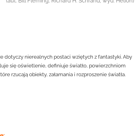
(aut. Bill Fleming, Richard H. Schrand; wyd. Helion)
e dotyczy nierealnych postaci wziętych z fantastyki. Aby
je się oświetlenie, definiuje światło, powierzchniom
które rzucają obiekty, załamania i rozproszenie światła.
e: