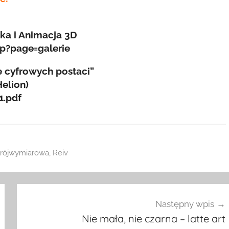
ka i Animacja 3D
hp?page=galerie
e cyfrowych postaci”
Helion)
1.pdf
 trójwymiarowa
,
Reiv
Następny wpis
Nie mała, nie czarna – latte art