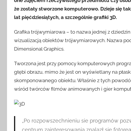
one zdjęciem rzeczywistego przedmiotu czy osoby 
że zostały stworzone komputerowo. Dzieje się tak 
lat pięćdziesiątych, a szczególnie grafiki 3D.
Grafika trójwymiarowa – to nazwa jednej z dziedzin
wizualizacją obiektów trójwymiarowych. Nazwa po
Dimensional Graphics.
Tworzona jest przy pomocy komputerowych progra
głębi obrazu, mimo że jest on wyświetlany na płask
skomponowanego obiektu. Właśnie z tych powodów c
wśród twórców filmów animowanych i gier kompu
„Po rozpowszechnieniu sie programów pozwa
centrum zainteresowania znalazł się fotore