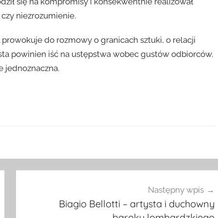
odził się na kompromisy i konsekwentnie realizował
 czy niezrozumienie.
l prowokuje do rozmowy o granicach sztuki, o relacji
ysta powinien iść na ustępstwa wobec gustów odbiorców.
e jednoznaczna.
Następny wpis
Biagio Bellotti – artysta i duchowny
baroku lombardzkiego