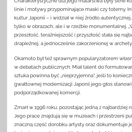
Charakterystyczne dla jego malarstwa były silne k
linie i motywy przypominające maski czy totemy. In
kultur Japonii – i widział w niej źródło autentycznej
tylko w obrazach, ale i w rzeźbie monumentalnej. 
przeszłość, teraźniejszość i przyszłość stała się n
drapieżnej, a jednocześnie zakorzenionej w archety
Okamoto był też sprawnym popularyzatorem własnych
w debatach publicznych. Miał talent do formułowani
sztuka powinna być „nieprzyjemna”, jeśli to konie
gwałtownej modernizacji Japonii jego głos stanowi
podporządkowanej komercji.
Zmarł w 1996 roku, pozostając jedną z najbardziej 
Jego prace znajdują się w muzeach i przestrzeni 
znaczną część dorobku artysty oraz dokumentuje j