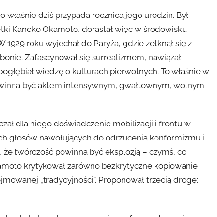
o właśnie dziś przypada rocznica jego urodzin. Był
ki Kanoko Okamoto, dorastał więc w środowisku
1929 roku wyjechał do Paryża, gdzie zetknął się z
bonie. Zafascynował się surrealizmem, nawiązał
pogłębiał wiedzę o kulturach pierwotnych. To właśnie w
powinna być aktem intensywnym, gwałtownym, wolnym
czał dla niego doświadczenie mobilizacji i frontu w
zych głosów nawołujących do odrzucenia konformizmu i
y, że twórczość powinna być eksplozją – czymś, co
kamoto krytykował zarówno bezkrytyczne kopiowanie
jmowanej „tradycyjności”. Proponował trzecią drogę: