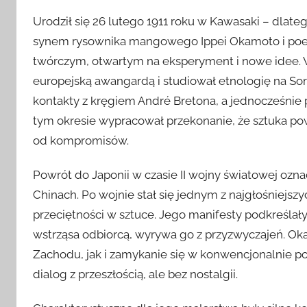
Urodził się 26 lutego 1911 roku w Kawasaki – dlateg
synem rysownika mangowego Ippei Okamoto i poet
twórczym, otwartym na eksperyment i nowe idee. W 
europejską awangardą i studiował etnologię na Sor
kontakty z kręgiem André Bretona, a jednocześnie 
tym okresie wypracował przekonanie, że sztuka 
od kompromisów.
Powrót do Japonii w czasie II wojny światowej ozna
Chinach. Po wojnie stał się jednym z najgłośniejs
przeciętności w sztuce. Jego manifesty podkreślał
wstrząsa odbiorcą, wyrywa go z przyzwyczajeń. O
Zachodu, jak i zamykanie się w konwencjonalnie po
dialog z przeszłością, ale bez nostalgii.