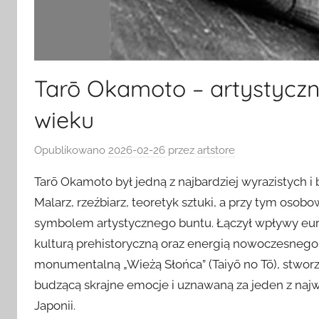
Tarō Okamoto – artystyczn
wieku
Opublikowano
2026-02-26
przez
artstore
Tarō Okamoto był jedną z najbardziej wyrazistych 
Malarz, rzeźbiarz, teoretyk sztuki, a przy tym osob
symbolem artystycznego buntu. Łączył wpływy euro
kulturą prehistoryczną oraz energią nowoczesnego 
monumentalną „Wieżą Słońca” (Taiyō no Tō), stwor
budzącą skrajne emocje i uznawaną za jeden z najw
Japonii.