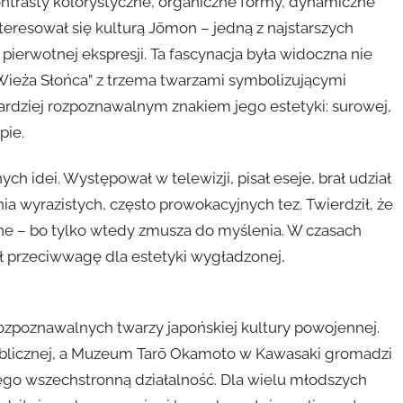
ontrasty kolorystyczne, organiczne formy, dynamiczne
teresował się kulturą Jōmon – jedną z najstarszych
, pierwotnej ekspresji. Ta fascynacja była widoczna nie
„Wieża Słońca” z trzema twarzami symbolizującymi
ajbardziej rozpoznawalnym znakiem jego estetyki: surowej,
pie.
 idei. Występował w telewizji, pisał eseje, brał udział
a wyrazistych, często prowokacyjnych tez. Twierdził, że
czne – bo tylko wtedy zmusza do myślenia. W czasach
ł przeciwwagę dla estetyki wygładzonej,
rozpoznawalnych twarzy japońskiej kultury powojennej.
publicznej, a Muzeum Tarō Okamoto w Kawasaki gromadzi
ego wszechstronną działalność. Dla wielu młodszych