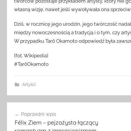
twórców pozostaje przykładem artysty, który nie g
własną wizję, nawet jeśli wywoływała ona sprzeciw
Dziś, w rocznicę jego urodzin, jego twórczość nada
między nowoczesnością a tradycją i o tym, czy art
W przypadku Tarō Okamoto odpowiedź była zawsz
(fot. Wikipedia)
#TarōOkamoto
Artyści
Nawigacja
Poprzedni wpis
wpisu
Félix Ziem – pejzażysta łączący
romantyzm z impresjonizmem