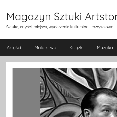
Przejdź
do
Magazyn Sztuki Artstor
treści
Sztuka, artyści, miejsca, wydarzenia kulturalne i rozrywkowe
Artyści
Malarstwo
Książki
Muzyka