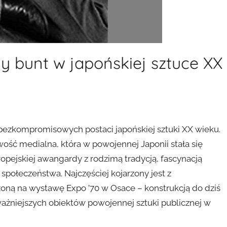
y bunt w japońskiej sztuce XX
i bezkompromisowych postaci japońskiej sztuki XX wieku.
owość medialna, która w powojennej Japonii stała się
pejskiej awangardy z rodzimą tradycją, fascynacją
społeczeństwa. Najczęściej kojarzony jest z
zoną na wystawę Expo ’70 w Osace – konstrukcją do dziś
ażniejszych obiektów powojennej sztuki publicznej w