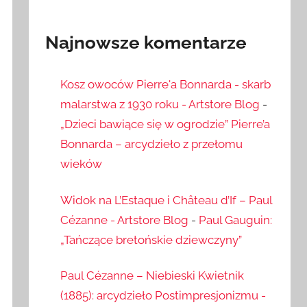
Najnowsze komentarze
Kosz owoców Pierre'a Bonnarda - skarb
malarstwa z 1930 roku - Artstore Blog
-
„Dzieci bawiące się w ogrodzie” Pierre’a
Bonnarda – arcydzieło z przełomu
wieków
Widok na L’Estaque i Château d’If – Paul
Cézanne - Artstore Blog
-
Paul Gauguin:
„Tańczące bretońskie dziewczyny”
Paul Cézanne – Niebieski Kwietnik
(1885): arcydzieło Postimpresjonizmu -