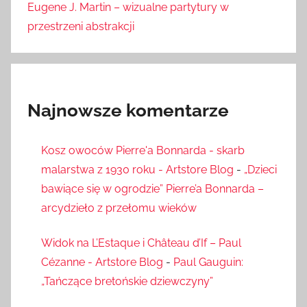
Eugene J. Martin – wizualne partytury w
przestrzeni abstrakcji
Najnowsze komentarze
Kosz owoców Pierre'a Bonnarda - skarb
malarstwa z 1930 roku - Artstore Blog
-
„Dzieci
bawiące się w ogrodzie” Pierre’a Bonnarda –
arcydzieło z przełomu wieków
Widok na L’Estaque i Château d’If – Paul
Cézanne - Artstore Blog
-
Paul Gauguin:
„Tańczące bretońskie dziewczyny”