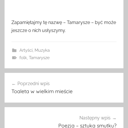
Zapamiętajmy tę nazwę – Tamarysze – być może
jeszcze o nich usłyszymy.
Artyści
,
Muzyka
folk
,
Tamarysze
Nawigacja
Poprzedni wpis
wpisu
Toaleta w wielkim mieście
Następny wpis
Poezja – sztuka smutku?