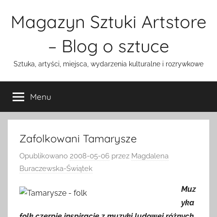
Przejdź
Magazyn Sztuki Artstore
do
treści
– Blog o sztuce
Sztuka, artyści, miejsca, wydarzenia kulturalne i rozrywkowe
Menu
Zafolkowani Tamarysze
Opublikowano
2008-05-06
przez
Magdalena
Buraczewska-Świątek
Muz
yka
folk czerpie inspiracje z muzyki ludowej różnych