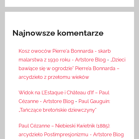
Najnowsze komentarze
Kosz owoców Pierre'a Bonnarda - skarb
malarstwa z 1930 roku - Artstore Blog
-
„Dzieci
bawiące się w ogrodzie” Pierre’a Bonnarda –
arcydzieło z przełomu wieków
Widok na L’Estaque i Château d’If – Paul
Cézanne - Artstore Blog
-
Paul Gauguin:
„Tańczące bretońskie dziewczyny”
Paul Cézanne – Niebieski Kwietnik (1885):
arcydzieło Postimpresjonizmu - Artstore Blog