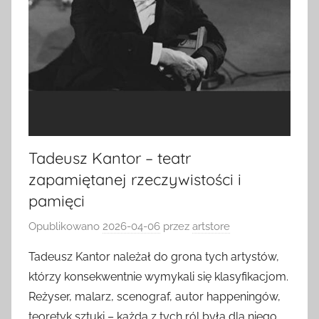
Tadeusz Kantor – teatr
zapamiętanej rzeczywistości i
pamięci
Opublikowano
2026-04-06
przez
artstore
Tadeusz Kantor należał do grona tych artystów,
którzy konsekwentnie wymykali się klasyfikacjom.
Reżyser, malarz, scenograf, autor happeningów,
teoretyk sztuki – każda z tych ról była dla niego