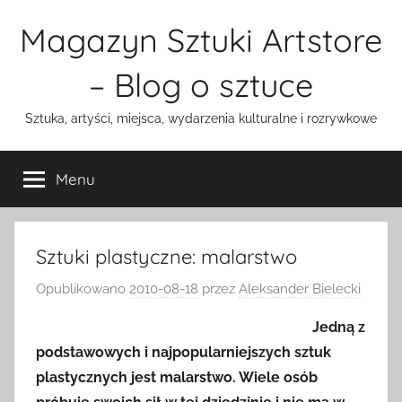
Przejdź
Magazyn Sztuki Artstore
do
treści
– Blog o sztuce
Sztuka, artyści, miejsca, wydarzenia kulturalne i rozrywkowe
Menu
Sztuki plastyczne: malarstwo
Opublikowano
2010-08-18
przez
Aleksander Bielecki
Jedną z
podstawowych i najpopularniejszych sztuk
plastycznych jest malarstwo. Wiele osób