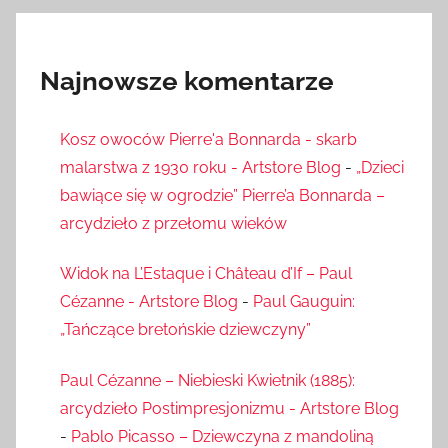
Najnowsze komentarze
Kosz owoców Pierre'a Bonnarda - skarb
malarstwa z 1930 roku - Artstore Blog
-
„Dzieci
bawiące się w ogrodzie” Pierre’a Bonnarda –
arcydzieło z przełomu wieków
Widok na L’Estaque i Château d’If – Paul
Cézanne - Artstore Blog
-
Paul Gauguin:
„Tańczące bretońskie dziewczyny”
Paul Cézanne – Niebieski Kwietnik (1885):
arcydzieło Postimpresjonizmu - Artstore Blog
-
Pablo Picasso – Dziewczyna z mandoliną