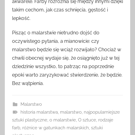
akwarele. Farby rozróżnia się między innymi dzięki
takim cechom, jak czas schnięcia, gęstość i
lepkość.
Pisząc o malarstwie nietrudno dojść do
oczywistego pytania, a mianowicie: czy
malarstwo będzie się wciąż rozwijało? Chociaż w
chwili obecnej wydaje się, że osiągnięto już w tej
dziedzinie wszystko, to patrząc na poprzednie
epoki warto zaryzykować stwierdzenie, że będzie.
Bez wątpienia.
Malarstwo
historia malarstwa
,
malarstwo
,
najpopularniejsze
sztuki plastyczne
,
o malarstwie
,
O sztuce
,
rodzaje
farb
,
różnice w gatunkach malarskich
,
sztuki