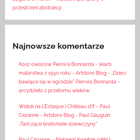
przestrzeni abstrakcji
Najnowsze komentarze
Kosz owoców Pierre'a Bonnarda - skarb
malarstwa z 1930 roku - Artstore Blog
-
„Dzieci
bawiące się w ogrodzie” Pierre’a Bonnarda –
arcydzieło z przełomu wieków
Widok na L’Estaque i Château d’If – Paul
Cézanne - Artstore Blog
-
Paul Gauguin:
„Tańczące bretońskie dziewczyny”
Paul Cézanne – Niebieski Kwietnik (1885):