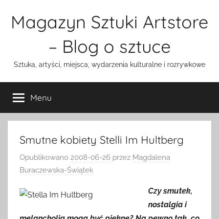
Przejdź
Magazyn Sztuki Artstore
do
treści
– Blog o sztuce
Sztuka, artyści, miejsca, wydarzenia kulturalne i rozrywkowe
Menu
Smutne kobiety Stelli Im Hultberg
Opublikowano
2008-06-26
przez
Magdalena
Buraczewska-Świątek
Czy smutek,
nostalgia i
melancholia mogą być piękne? Na pewno tak, co