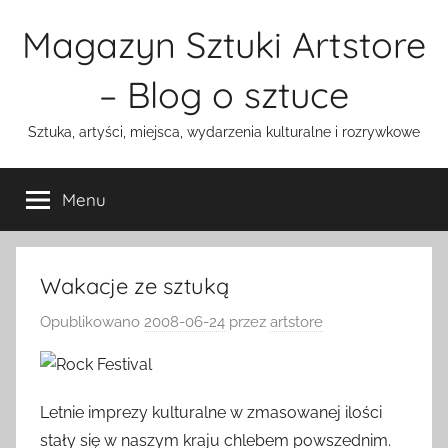
Przejdź
Magazyn Sztuki Artstore
do
treści
– Blog o sztuce
Sztuka, artyści, miejsca, wydarzenia kulturalne i rozrywkowe
Menu
Wakacje ze sztuką
Opublikowano
2008-06-24
przez
artstore
Letnie imprezy kulturalne w zmasowanej ilości
stały się w naszym kraju chlebem powszednim.