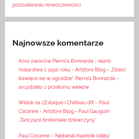
poszukiwaniu nowoczesności
Najnowsze komentarze
Kosz owoców Pierre'a Bonnarda - skarb
malarstwa z 1930 roku - Artstore Blog
-
„Dzieci
bawiące się w ogrodzie” Pierre’a Bonnarda –
arcydzieło z przełomu wieków
Widok na L’Estaque i Château d’If – Paul
Cézanne - Artstore Blog
-
Paul Gauguin:
„Tańczące bretońskie dziewczyny”
Paul Cézanne – Niebieski Kwietnik (1885):