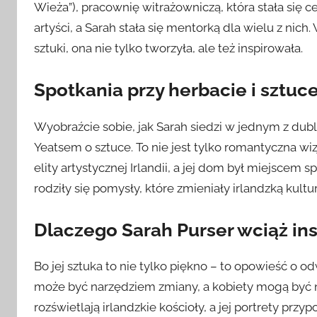
Wieża”), pracownię witrażowniczą, która stała się cen
artyści, a Sarah stała się mentorką dla wielu z nic
sztuki, ona nie tylko tworzyła, ale też inspirowała.
Spotkania przy herbacie i sztuc
Wyobraźcie sobie, jak Sarah siedzi w jednym z dubli
Yeatsem o sztuce. To nie jest tylko romantyczna wi
elity artystycznej Irlandii, a jej dom był miejscem s
rodziły się pomysły, które zmieniały irlandzką kultur
Dlaczego Sarah Purser wciąż ins
Bo jej sztuka to nie tylko piękno – to opowieść o od
może być narzędziem zmiany, a kobiety mogą być ni
rozświetlają irlandzkie kościoły, a jej portrety przy