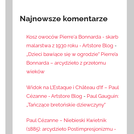
Najnowsze komentarze
Kosz owoców Pierre'a Bonnarda - skarb
malarstwa z 1930 roku - Artstore Blog
-
„Dzieci bawiące się w ogrodzie” Pierre’a
Bonnarda – arcydzieło z przełomu
wieków
Widok na L’Estaque i Château d’If – Paul
Cézanne - Artstore Blog
-
Paul Gauguin:
„Tańczące bretońskie dziewczyny”
Paul Cézanne – Niebieski Kwietnik
(1885): arcydzieło Postimpresjonizmu -