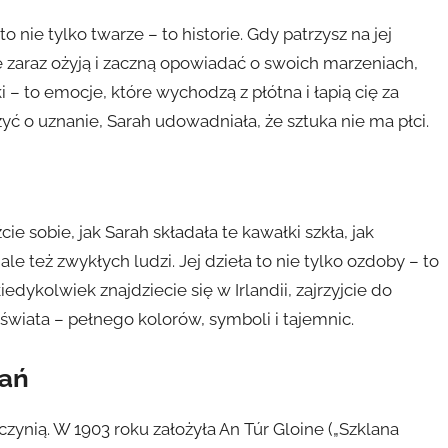
 nie tylko twarze – to historie. Gdy patrzysz na jej
 zaraz ożyją i zaczną opowiadać o swoich marzeniach,
 – to emocje, które wychodzą z płótna i łapią cię za
yć o uznanie, Sarah udowadniała, że sztuka nie ma płci.
e sobie, jak Sarah składała te kawałki szkła, jak
ale też zwykłych ludzi. Jej dzieła to nie tylko ozdoby – to
iedykolwiek znajdziecie się w Irlandii, zajrzyjcie do
 świata – pełnego kolorów, symboli i tajemnic.
wań
rczynią. W 1903 roku założyła An Túr Gloine („Szklana