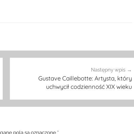
Następny wpis
Gustave Caillebotte: Artysta, który
uchwycił codzienność XIX wieku
ane pola są oznaczone
*