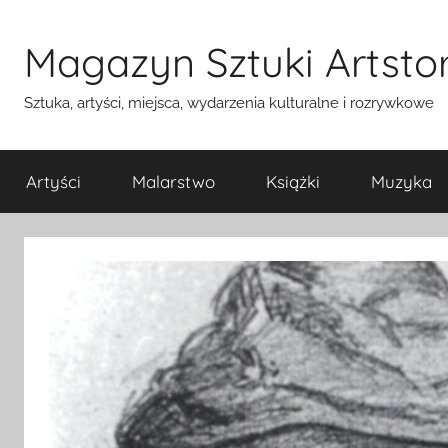
Przejdź
do
Magazyn Sztuki Artstor
treści
Sztuka, artyści, miejsca, wydarzenia kulturalne i rozrywkowe
Artyści
Malarstwo
Książki
Muzyka