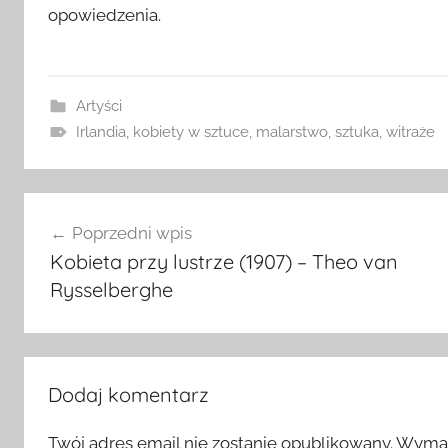
opowiedzenia.
Artyści
Irlandia
,
kobiety w sztuce
,
malarstwo
,
sztuka
,
witraże
Nawigacja
Poprzedni wpis
wpisu
Kobieta przy lustrze (1907) – Theo van
Rysselberghe
Dodaj komentarz
Twój adres email nie zostanie opublikowany.
Wymag