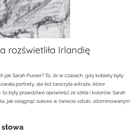
 rozświetliła Irlandię
h jak Sarah Purser? To, że w czasach, gdy kobiety były
owała portrety, ale też tworzyła witraże, które
że – to były prawdziwe opowieści ze szkła i kolorów. Sarah
iała, jak osiągnąć sukces w świecie sztuki, zdominowanym
ż słowa