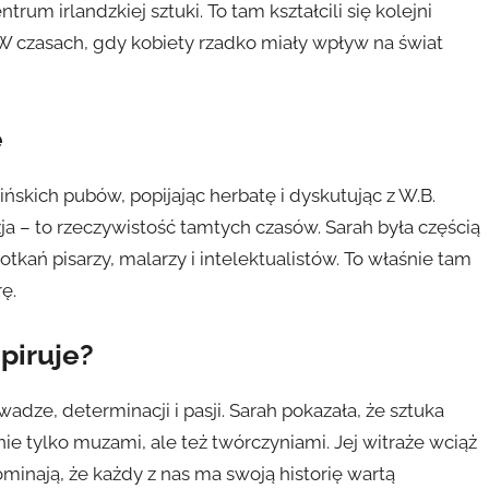
trum irlandzkiej sztuki. To tam kształcili się kolejni
h. W czasach, gdy kobiety rzadko miały wpływ na świat
e
ńskich pubów, popijając herbatę i dyskutując z W.B.
zja – to rzeczywistość tamtych czasów. Sarah była częścią
potkań pisarzy, malarzy i intelektualistów. To właśnie tam
ę.
piruje?
wadze, determinacji i pasji. Sarah pokazała, że sztuka
e tylko muzami, ale też twórczyniami. Jej witraże wciąż
pominają, że każdy z nas ma swoją historię wartą