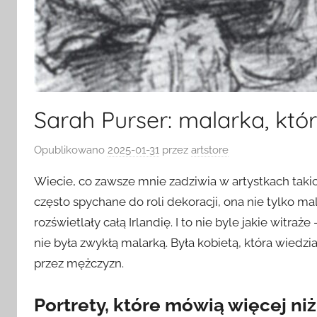
Sarah Purser: malarka, która
Opublikowano
2025-01-31
przez
artstore
Wiecie, co zawsze mnie zadziwia w artystkach takic
często spychane do roli dekoracji, ona nie tylko mal
rozświetlały całą Irlandię. I to nie byle jakie witra
nie była zwykłą malarką. Była kobietą, która wiedz
przez mężczyzn.
Portrety, które mówią więcej ni