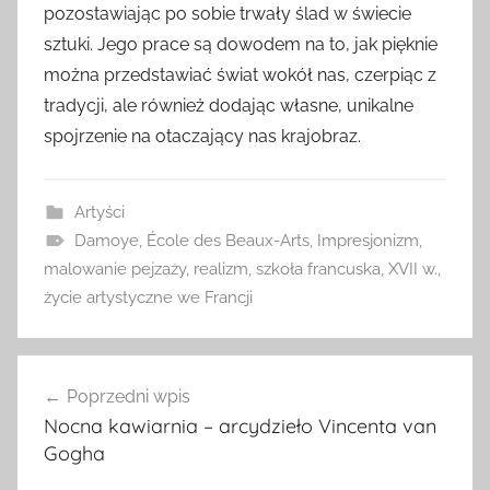
pozostawiając po sobie trwały ślad w świecie
sztuki. Jego prace są dowodem na to, jak pięknie
można przedstawiać świat wokół nas, czerpiąc z
tradycji, ale również dodając własne, unikalne
spojrzenie na otaczający nas krajobraz.
Artyści
Damoye
,
École des Beaux-Arts
,
Impresjonizm
,
malowanie pejzaży
,
realizm
,
szkoła francuska
,
XVII w.
,
życie artystyczne we Francji
Nawigacja
Poprzedni wpis
wpisu
Nocna kawiarnia – arcydzieło Vincenta van
Gogha