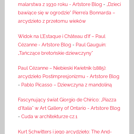
malarstwa z 1930 roku - Artstore Blog
-
„Dzieci
bawiące się w ogrodzie” Pierre’a Bonnarda –
arcydzieło z przełomu wieków
Widok na L’Estaque i Château d’If – Paul
Cézanne - Artstore Blog
-
Paul Gauguin:
„Tańczące bretońskie dziewczyny”
Paul Cézanne – Niebieski Kwietnik (1885):
arcydzieło Postimpresjonizmu - Artstore Blog
-
Pablo Picasso – Dziewczyna z mandoliną
Fascynujący świat Giorgio de Chirico: „Piazza
d'Italia” w Art Gallery of Ontario - Artstore Blog
-
Cuda w architekturze cz.1
Kurt Schwitters i jego arcydzieło: The And-