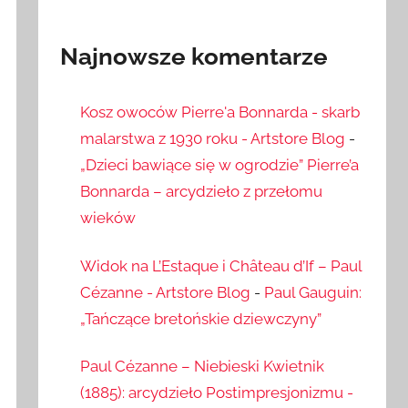
Najnowsze komentarze
Kosz owoców Pierre'a Bonnarda - skarb
malarstwa z 1930 roku - Artstore Blog
-
„Dzieci bawiące się w ogrodzie” Pierre’a
Bonnarda – arcydzieło z przełomu
wieków
Widok na L’Estaque i Château d’If – Paul
Cézanne - Artstore Blog
-
Paul Gauguin:
„Tańczące bretońskie dziewczyny”
Paul Cézanne – Niebieski Kwietnik
(1885): arcydzieło Postimpresjonizmu -