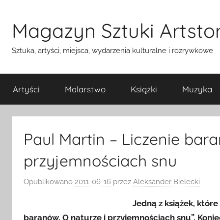
Przejdź
do
Magazyn Sztuki Artstor
treści
Sztuka, artyści, miejsca, wydarzenia kulturalne i rozrywkowe
Artyści
Malarstwo
Książki
Muzyka
Paul Martin – Liczenie bara
przyjemnościach snu
Opublikowano
2011-06-16
przez
Aleksander Bielecki
Jedną z książek, które
baranów. O naturze i przyjemnościach snu”. Konie