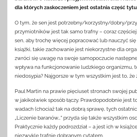
dla których zaskoczeniem jest ostatnia część tytu
O tym, że sen jest potrzebny/korzystny/dobry/pr
przymiotników jest tak samo trafny – coraz części
sen, aby trochę więcej popracować lub nauczyć si
książki, takie zachowanie jest niekorzystne dla org
zwróci się uwagę na swoje samopoczucie następneg
wpływa na funkcjonowanie ludzkiego organizmu, to
niedosypia? Najgorsze w tym wszystkim jest to, że 
Paul Martin na prawie pięciuset stronach swojej pu
w jakikolwiek sposób łączy. Prawdopodobnie jest to n
wadach (chociaż tak na dobrą sprawę, tych ostatnic
„Liczenie baranów…” przyda się także wszystkim os
Praktycznie każdy podrozdział – a jest ich w książ
niezwykle trafnie dobranym cytatem.