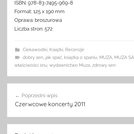
ISBN: 978-83-7495-969-8
Format: 125 x 190 mm
Oprawa: broszurowa
Liczba stron: 572
Ciekawostki
,
Książki
,
Recenzje
dobry sen
,
jak spać
,
książka o spaniu
,
MUZA
,
MUZA SA
właściwości snu
,
wydawnictwo Muza
,
zdrowy sen
Nawigacja
Poprzedni wpis
wpisu
Czerwcowe koncerty 2011