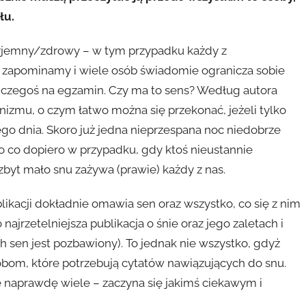
łu.
zyjemny/zdrowy – w tym przypadku każdy z
ej zapominamy i wiele osób świadomie ogranicza sobie
ę czegoś na egzamin. Czy ma to sens? Według autora
anizmu, o czym łatwo można się przekonać, jeżeli tylko
o dnia. Skoro już jedna nieprzespana noc niedobrze
 co dopiero w przypadku, gdy ktoś nieustannie
zbyt mało snu zażywa (prawie) każdy z nas.
blikacji dokładnie omawia sen oraz wszystko, co się z nim
ajrzetelniejsza publikacja o śnie oraz jego zaletach i
h sen jest pozbawiony). To jednak nie wszystko, gdyż
obom, które potrzebują cytatów nawiązujących do snu.
ce naprawdę wiele – zaczyna się jakimś ciekawym i