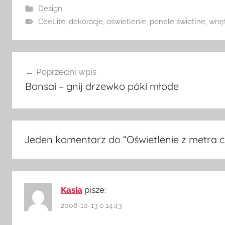
Design
CeeLite
,
dekoracje
,
oświetlenie
,
penele świetlne
,
wnęt
Nawigacja
Poprzedni wpis
wpisu
Bonsai – gnij drzewko póki młode
Jeden komentarz do “
Oświetlenie z metra c
Kasia
pisze:
2008-10-13 o 14:43