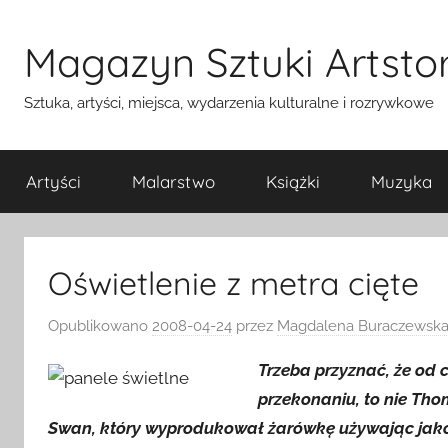
Przejdź
do
Magazyn Sztuki Artstor
treści
Sztuka, artyści, miejsca, wydarzenia kulturalne i rozrywkowe
Artyści
Malarstwo
Książki
Muzyka
Oświetlenie z metra cięte
Opublikowano
2008-04-24
przez
Magdalena Buraczewska
Trzeba przyznać, że od
przekonaniu, to nie Tho
Swan, który wyprodukował żarówkę używając jako