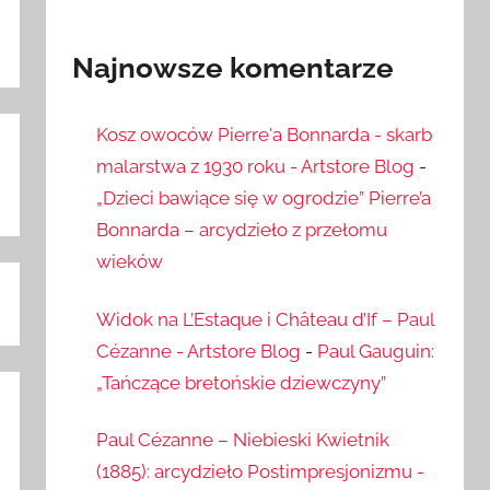
Najnowsze komentarze
Kosz owoców Pierre'a Bonnarda - skarb
malarstwa z 1930 roku - Artstore Blog
-
„Dzieci bawiące się w ogrodzie” Pierre’a
Bonnarda – arcydzieło z przełomu
wieków
Widok na L’Estaque i Château d’If – Paul
Cézanne - Artstore Blog
-
Paul Gauguin:
„Tańczące bretońskie dziewczyny”
Paul Cézanne – Niebieski Kwietnik
(1885): arcydzieło Postimpresjonizmu -