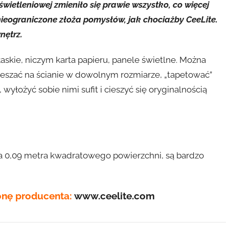
świetleniowej zmieniło się prawie wszystko, co więcej
nieograniczone złoża pomysłów, jak chociażby CeeLite.
nętrz.
płaskie, niczym karta papieru, panele świetlne. Można
ieszać na ścianie w dowolnym rozmiarze, „tapetować”
yłożyć sobie nimi sufit i cieszyć się oryginalnością
a 0,09 metra kwadratowego powierzchni, są bardzo
onę producenta:
www.ceelite.com