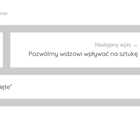
rze
Następny wpis
Pozwólmy widzowi wpływać na sztukę
ięte
”