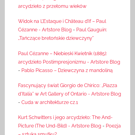
arcydzieło z przełomu wieków
Widok na L’Estaque i Château d’If – Paul
Cézanne - Artstore Blog
-
Paul Gauguin:
„Tańczące bretońskie dziewczyny”
Paul Cézanne – Niebieski Kwietnik (1885):
arcydzieło Postimpresjonizmu - Artstore Blog
-
Pablo Picasso – Dziewczyna z mandoliną
Fascynujący świat Giorgio de Chirico: „Piazza
d'Italia” w Art Gallery of Ontario - Artstore Blog
-
Cuda w architekturze cz.1
Kurt Schwitters i jego arcydzieło: The And-
Picture (The Und-Bild) - Artstore Blog
-
Poezja
– sztuka smutku?