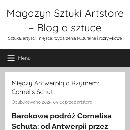
Przejdź
Magazyn Sztuki Artstore
do
treści
– Blog o sztuce
Sztuka, artyści, miejsca, wydarzenia kulturalne i rozrywkowe
Menu
Między Antwerpią a Rzymem:
Cornelis Schut
Opublikowano
2025-05-13
przez
artstore
Barokowa podróż Cornelisa
Schuta: od Antwerpii przez