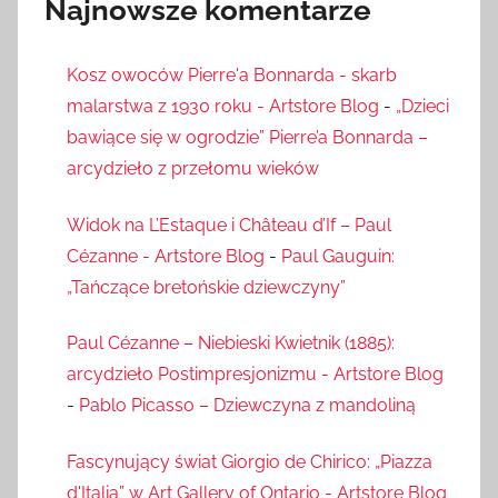
Najnowsze komentarze
Kosz owoców Pierre'a Bonnarda - skarb
malarstwa z 1930 roku - Artstore Blog
-
„Dzieci
bawiące się w ogrodzie” Pierre’a Bonnarda –
arcydzieło z przełomu wieków
Widok na L’Estaque i Château d’If – Paul
Cézanne - Artstore Blog
-
Paul Gauguin:
„Tańczące bretońskie dziewczyny”
Paul Cézanne – Niebieski Kwietnik (1885):
arcydzieło Postimpresjonizmu - Artstore Blog
-
Pablo Picasso – Dziewczyna z mandoliną
Fascynujący świat Giorgio de Chirico: „Piazza
d'Italia” w Art Gallery of Ontario - Artstore Blog