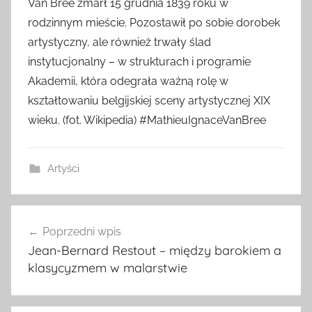
Van Brée zmarł 15 grudnia 1839 roku w
rodzinnym mieście. Pozostawił po sobie dorobek
artystyczny, ale również trwały ślad
instytucjonalny – w strukturach i programie
Akademii, która odegrała ważną rolę w
kształtowaniu belgijskiej sceny artystycznej XIX
wieku. (fot. Wikipedia) #MathieuIgnaceVanBree
Artyści
Nawigacja
Poprzedni wpis
wpisu
Jean-Bernard Restout – między barokiem a
klasycyzmem w malarstwie