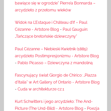
bawiące się w ogrodzie” Pierre’a Bonnarda –
arcydzieło z przełomu wieków
Widok na L’Estaque i Château d’If – Paul
Cézanne - Artstore Blog
-
Paul Gauguin:
„Tańczące bretońskie dziewczyny”
Paul Cézanne – Niebieski Kwietnik (1885):
arcydzieło Postimpresjonizmu - Artstore Blog
-
Pablo Picasso – Dziewczyna z mandoliną
Fascynujący świat Giorgio de Chirico: „Piazza
d'Italia” w Art Gallery of Ontario - Artstore Blog
-
Cuda w architekturze cz.1
Kurt Schwitters i jego arcydzieło: The And-
Picture (The Und-Bild) - Artstore Blog
-
Poezja