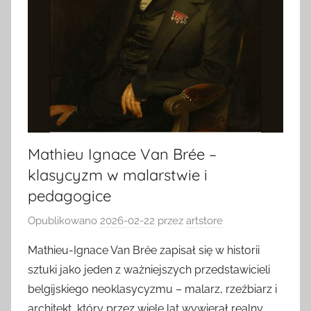
Mathieu Ignace Van Brée –
klasycyzm w malarstwie i
pedagogice
Opublikowano
2026-02-22
przez
artstore
Mathieu-Ignace Van Brée zapisał się w historii
sztuki jako jeden z ważniejszych przedstawicieli
belgijskiego neoklasycyzmu – malarz, rzeźbiarz i
architekt, który przez wiele lat wywierał realny