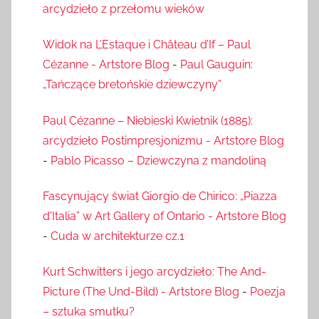
arcydzieło z przełomu wieków
Widok na L’Estaque i Château d’If – Paul
Cézanne - Artstore Blog
-
Paul Gauguin:
„Tańczące bretońskie dziewczyny”
Paul Cézanne – Niebieski Kwietnik (1885):
arcydzieło Postimpresjonizmu - Artstore Blog
-
Pablo Picasso – Dziewczyna z mandoliną
Fascynujący świat Giorgio de Chirico: „Piazza
d'Italia” w Art Gallery of Ontario - Artstore Blog
-
Cuda w architekturze cz.1
Kurt Schwitters i jego arcydzieło: The And-
Picture (The Und-Bild) - Artstore Blog
-
Poezja
– sztuka smutku?