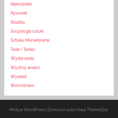
Rękodzieło
Rysunek
Rzeźba
Socjologia sztuki
Sztuka interaktywna
Teatr i Taniec
Wydarzenia
Wystrój wnętrz
Wywiad
Wzornictwo
Motyw WordPress: Donovan autorstwa ThemeZee.