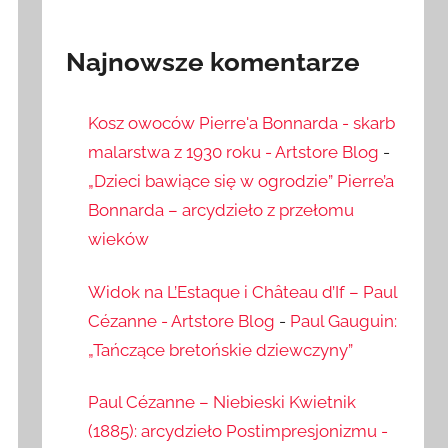
Najnowsze komentarze
Kosz owoców Pierre'a Bonnarda - skarb
malarstwa z 1930 roku - Artstore Blog
-
„Dzieci bawiące się w ogrodzie” Pierre’a
Bonnarda – arcydzieło z przełomu
wieków
Widok na L’Estaque i Château d’If – Paul
Cézanne - Artstore Blog
-
Paul Gauguin:
„Tańczące bretońskie dziewczyny”
Paul Cézanne – Niebieski Kwietnik
(1885): arcydzieło Postimpresjonizmu -