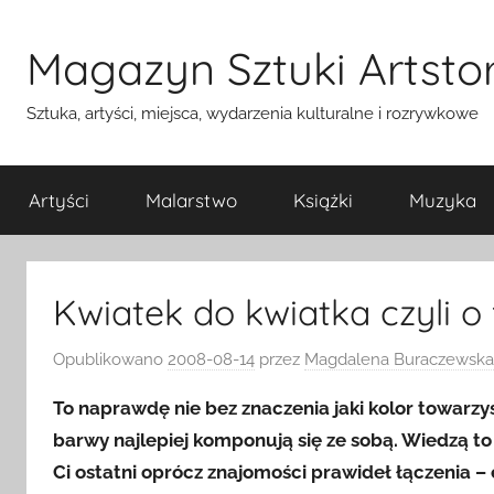
Przejdź
do
Magazyn Sztuki Artstor
treści
Sztuka, artyści, miejsca, wydarzenia kulturalne i rozrywkowe
Artyści
Malarstwo
Książki
Muzyka
Kwiatek do kwiatka czyli o 
Opublikowano
2008-08-14
przez
Magdalena Buraczewska
To naprawdę nie bez znaczenia jaki kolor towarzys
barwy najlepiej komponują się ze sobą. Wiedzą to n
Ci ostatni oprócz znajomości
prawideł łączenia – 