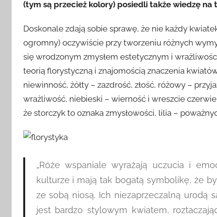
(tym są przecież kolory)
posiedli także wiedzę na
Doskonale zdają sobie sprawę, że nie każdy kwiate
ogromny) oczywiście przy tworzeniu różnych wymy
się wrodzonym zmysłem estetycznym i wrażliwością
teorią florystyczną i znajomością znaczenia kwiatów 
niewinność, żółty – zazdrość, złość, różowy – prz
wrażliwość, niebieski – wierność i wreszcie czerwi
że storczyk to oznaka zmysłowości, lilia – poważn
„Róże wspaniale wyrażają uczucia i emo
kulturze i mają tak bogatą symbolikę, że b
ze sobą niosą. Ich niezaprzeczalną urodą są
jest bardzo stylowym kwiatem, roztaczają