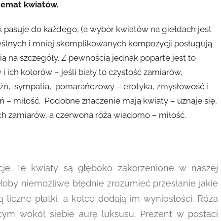
 temat kwiatów.
k pasuje do każdego, (a wybór kwiatów na giełdach jest
ślnych i mniej skomplikowanych kompozycji posługują
 na szczegóły. Z pewnością jednak poparte jest to
i ich kolorów – jeśli biały to czystość zamiarów,
yjaźń, sympatia, pomarańczowy – erotyka, zmysłowość i
eń – miłość. Podobne znaczenie mają kwiaty – uznaje się,
ych zamiarów, a czerwona róża wiadomo – miłość.
cje. Te kwiaty są głęboko zakorzenione w naszej
yłoby niemożliwe błędnie zrozumieć przesłanie jakie
 liczne płatki, a kolce dodają im wyniosłości. Róża
cym wokół siebie aurę luksusu. Prezent w postaci