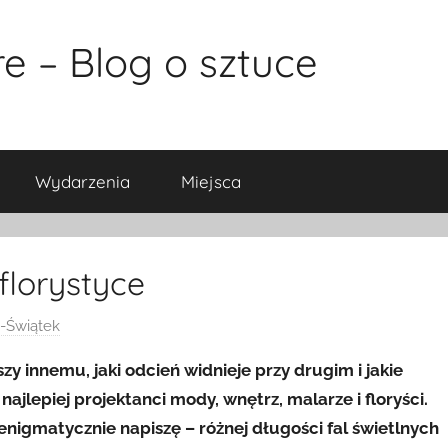
e – Blog o sztuce
Wydarzenia
Miejsca
florystyce
-Świątek
zy innemu, jaki odcień widnieje przy drugim i jakie
ajlepiej projektanci mody, wnętrz, malarze i floryści.
enigmatycznie napiszę – różnej długości
fal świetlnych