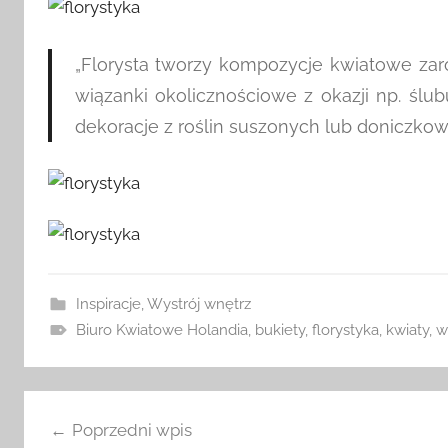
„Florysta tworzy kompozycje kwiatowe za
wiązanki okolicznościowe z okazji np. ślub
dekoracje z roślin suszonych lub doniczko
Inspiracje
,
Wystrój wnętrz
Biuro Kwiatowe Holandia
,
bukiety
,
florystyka
,
kwiaty
,
w
Nawigacja
Poprzedni wpis
wpisu