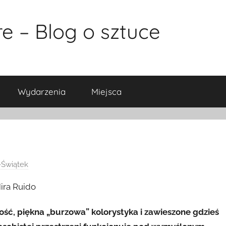
e – Blog o sztuce
Wydarzenia
Miejsca
Świątek
ść, piękna „burzowa” kolorystyka i zawieszone gdzieś