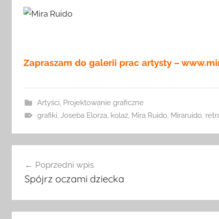
Zapraszam do galerii prac artysty – www.m
Artyści
,
Projektowanie graficzne
grafiki
,
Joseba Elorza
,
kolaż
,
Mira Ruido
,
Miraruido
,
retr
Nawigacja
Poprzedni wpis
wpisu
Spójrz oczami dziecka