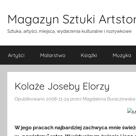
Przejdź
do
Magazyn Sztuki Artstor
treści
Sztuka, artyści, miejsca, wydarzenia kulturalne i rozrywkowe
Artyści
Malarstwo
Książki
Muzyka
Kolaże Joseby Elorzy
Opublikowano
2008-11-24
przez
Magdalena Buraczewska-
W jego pracach najbardziej zachwyca mnie świeżo