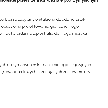
 osobistej przestrzeni funkcjonuje pod wymyślonym
eba Elorza zapytany o ulubioną dziedzinę sztuki
a obsesję na projektowanie graficzne i jego
i jak twierdzi najlepiej trafia do niego muzyka
znych utrzymanych w klimacie vintage – łączących
się awangardowych i szokujących zestawień, czy