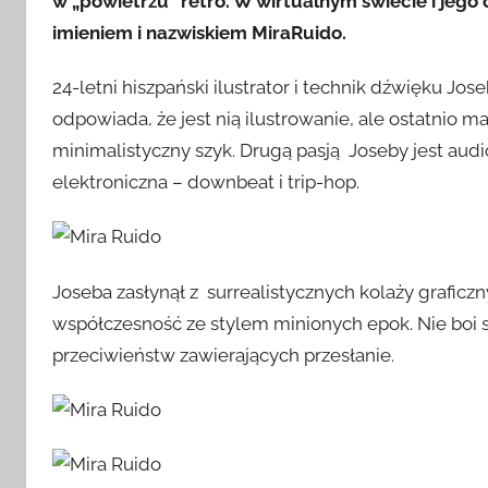
w „powietrzu” retro. W wirtualnym świecie i jego
imieniem i nazwiskiem MiraRuido.
24-letni hiszpański ilustrator i technik dźwięku Jos
odpowiada, że jest nią ilustrowanie, ale ostatnio m
minimalistyczny szyk. Drugą pasją Joseby jest audio 
elektroniczna – downbeat i trip-hop.
Joseba zasłynął z surrealistycznych kolaży grafic
współczesność ze stylem minionych epok. Nie boi 
przeciwieństw zawierających przesłanie.