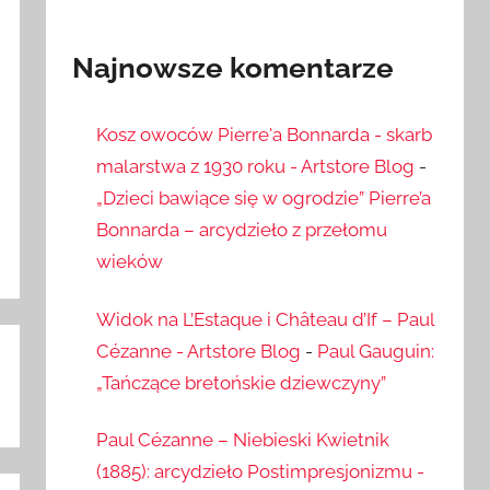
Najnowsze komentarze
Kosz owoców Pierre'a Bonnarda - skarb
malarstwa z 1930 roku - Artstore Blog
-
„Dzieci bawiące się w ogrodzie” Pierre’a
Bonnarda – arcydzieło z przełomu
wieków
Widok na L’Estaque i Château d’If – Paul
Cézanne - Artstore Blog
-
Paul Gauguin:
„Tańczące bretońskie dziewczyny”
Paul Cézanne – Niebieski Kwietnik
(1885): arcydzieło Postimpresjonizmu -