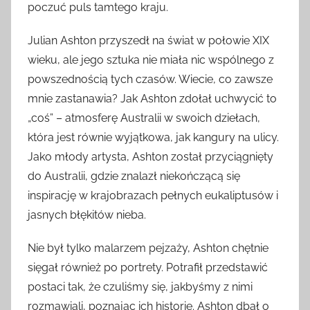
poczuć puls tamtego kraju.
Julian Ashton przyszedł na świat w połowie XIX
wieku, ale jego sztuka nie miała nic wspólnego z
powszednością tych czasów. Wiecie, co zawsze
mnie zastanawia? Jak Ashton zdołał uchwycić to
„coś” – atmosferę Australii w swoich dziełach,
która jest równie wyjątkowa, jak kangury na ulicy.
Jako młody artysta, Ashton został przyciągnięty
do Australii, gdzie znalazł niekończącą się
inspirację w krajobrazach pełnych eukaliptusów i
jasnych błękitów nieba.
Nie był tylko malarzem pejzaży, Ashton chętnie
sięgał również po portrety. Potrafił przedstawić
postaci tak, że czuliśmy się, jakbyśmy z nimi
rozmawiali, poznając ich historie. Ashton dbał o