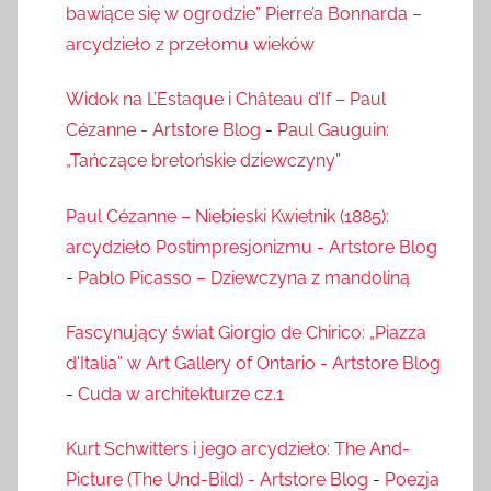
bawiące się w ogrodzie” Pierre’a Bonnarda –
arcydzieło z przełomu wieków
Widok na L’Estaque i Château d’If – Paul
Cézanne - Artstore Blog
-
Paul Gauguin:
„Tańczące bretońskie dziewczyny”
Paul Cézanne – Niebieski Kwietnik (1885):
arcydzieło Postimpresjonizmu - Artstore Blog
-
Pablo Picasso – Dziewczyna z mandoliną
Fascynujący świat Giorgio de Chirico: „Piazza
d'Italia” w Art Gallery of Ontario - Artstore Blog
-
Cuda w architekturze cz.1
Kurt Schwitters i jego arcydzieło: The And-
Picture (The Und-Bild) - Artstore Blog
-
Poezja