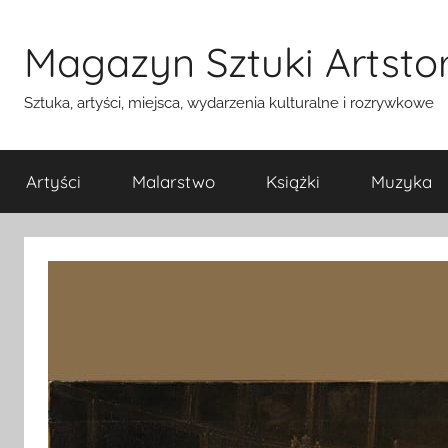
Przejdź
do
Magazyn Sztuki Artstor
treści
Sztuka, artyści, miejsca, wydarzenia kulturalne i rozrywkowe
Artyści
Malarstwo
Książki
Muzyka