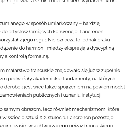
jalnego świata sztuki i uczestnikiem wydarzeń, które
ozumianego w sposób umiarkowany – bardziej
ie do artystów łamiących konwencje, Lancrenon
zystał z jego reguł. Nie oznacza to jednak braku
 dążenie do harmonii między ekspresją a dyscypliną
 a kontrolą formalną.
ym malarstwo francuskie znajdowało się już w zupełnie
nizm podważały akademickie fundamenty, na których
ego dorobek jest więc także spojrzeniem na pewien model
 zamówieniach publicznych i uznaniu instytucji.
tylko samym obrazom, lecz również mechanizmom, które
 w świecie sztuki XIX stulecia. Lancrenon pozostaje
woim czasie, współtworzącego pejzaż francuskiego