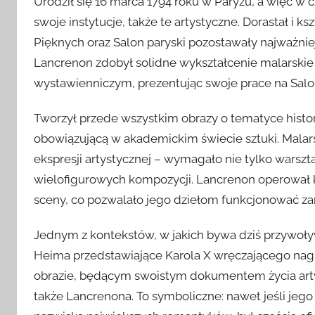
Urodził się 16 marca 1794 roku w Paryżu, a więc w 
swoje instytucje, także te artystyczne. Dorastał i ks
Pięknych oraz Salon paryski pozostawały najważni
Lancrenon zdobył solidne wykształcenie malarskie 
wystawienniczym, prezentując swoje prace na Salo
Tworzył przede wszystkim obrazy o tematyce history
obowiązującą w akademickim świecie sztuki. Mala
ekspresji artystycznej – wymagało nie tylko warszt
wielofigurowych kompozycji. Lancrenon operował kl
sceny, co pozwalało jego dziełom funkcjonować zaró
Jednym z kontekstów, w jakich bywa dziś przywoł
Heima przedstawiające Karola X wręczającego nag
obrazie, będącym swoistym dokumentem życia art
także Lancrenona. To symboliczne: nawet jeśli jego