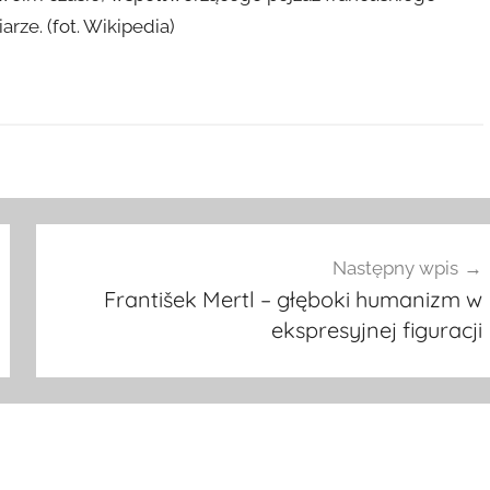
ze. (fot. Wikipedia)
Następny wpis
František Mertl – głęboki humanizm w
ekspresyjnej figuracji