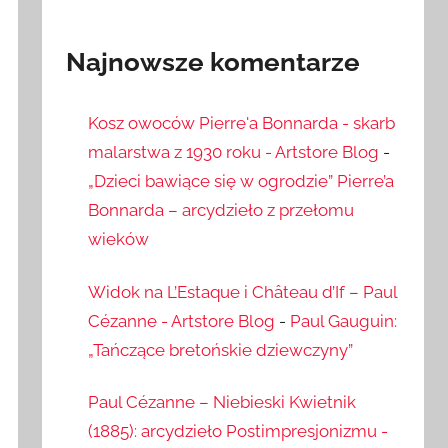
Najnowsze komentarze
Kosz owoców Pierre'a Bonnarda - skarb
malarstwa z 1930 roku - Artstore Blog
-
„Dzieci bawiące się w ogrodzie” Pierre’a
Bonnarda – arcydzieło z przełomu
wieków
Widok na L’Estaque i Château d’If – Paul
Cézanne - Artstore Blog
-
Paul Gauguin:
„Tańczące bretońskie dziewczyny”
Paul Cézanne – Niebieski Kwietnik
(1885): arcydzieło Postimpresjonizmu -