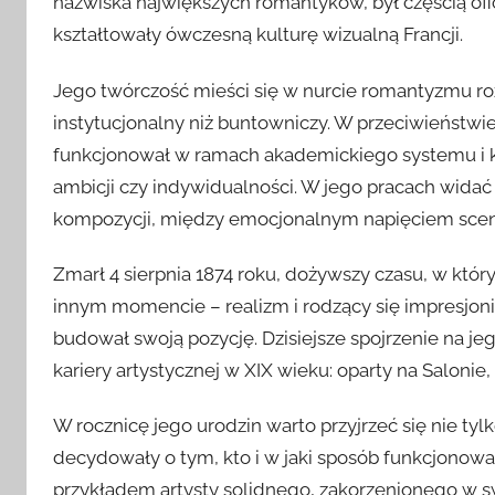
nazwiska największych romantyków, był częścią ofic
kształtowały ówczesną kulturę wizualną Francji.
Jego twórczość mieści się w nurcie romantyzmu r
instytucjonalny niż buntowniczy. W przeciwieństw
funkcjonował w ramach akademickiego systemu i kor
ambicji czy indywidualności. W jego pracach widać
kompozycji, między emocjonalnym napięciem sceny
Zmarł 4 sierpnia 1874 roku, dożywszy czasu, w któr
innym momencie – realizm i rodzący się impresjo
budował swoją pozycję. Dzisiejsze spojrzenie na j
kariery artystycznej w XIX wieku: oparty na Salonie,
W rocznicę jego urodzin warto przyjrzeć się nie 
decydowały o tym, kto i w jaki sposób funkcjonował
przykładem artysty solidnego, zakorzenionego w s