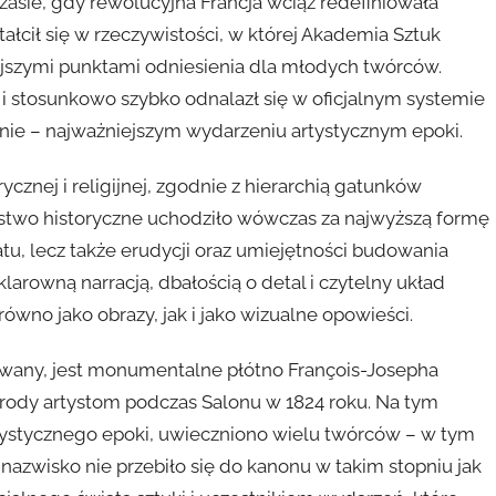
czasie, gdy rewolucyjna Francja wciąż redefiniowała
ztałcił się w rzeczywistości, w której Akademia Sztuk
ejszymi punktami odniesienia dla młodych twórców.
i stosunkowo szybko odnalazł się w oficjalnym systemie
nie – najważniejszym wydarzeniu artystycznym epoki.
cznej i religijnej, zgodnie z hierarchią gatunków
rstwo historyczne uchodziło wówczas za najwyższą formę
atu, lecz także erudycji oraz umiejętności budowania
arowną narracją, dbałością o detal i czytelny układ
wno jako obrazy, jak i jako wizualne opowieści.
ywany, jest monumentalne płótno François-Josepha
rody artystom podczas Salonu w 1824 roku. Na tym
ystycznego epoki, uwieczniono wielu twórców – w tym
 nazwisko nie przebiło się do kanonu w takim stopniu jak