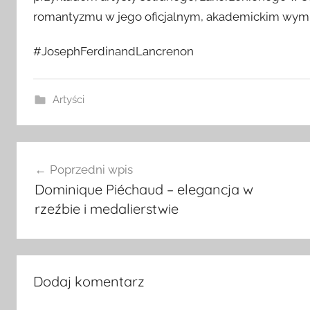
romantyzmu w jego oficjalnym, akademickim wymiar
#JosephFerdinandLancrenon
Artyści
Nawigacja
Poprzedni wpis
wpisu
Dominique Piéchaud – elegancja w
rzeźbie i medalierstwie
Dodaj komentarz