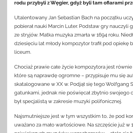
rodu przybyli z Węgier, gdyż byli tam ofiarami pr
Utalentowany Jan Sebastian Bach na początku uczył 
pobierał nauki Marcin Luter. Podstaw gry nauczyli g
ze stryjów. Matka muzyka zmarła w 1694 roku. Niedł
dziesięciu lat młody kompozytor trafił pod opiekę 
liceum.
Chociaż prawie całe życie kompozytora jest równie 
które są naprawdę ogromne – przypisuje mu się au
skatalogowane w XX w. Podjął się tego Wolfgang S
gatunkami, jednak nie poświęcał zbytnio swojego 
był specjalistą w zakresie muzyki polifonicznej.
Najsmutniejsze jest w tym wszystkim to, że pod kon
uważano za mało wartościowe. Na szczęście już w