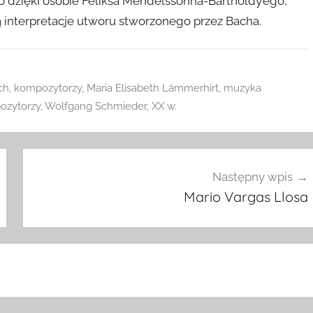
 dzięki osobie Feliksa Mendelssohna-Bartholdy’ego,
ją interpretacje utworu stworzonego przez Bacha.
ch
,
kompozytorzy
,
Maria Elisabeth Lämmerhirt
,
muzyka
ozytorzy
,
Wolfgang Schmieder
,
XX w.
Następny wpis
Mario Vargas Llosa