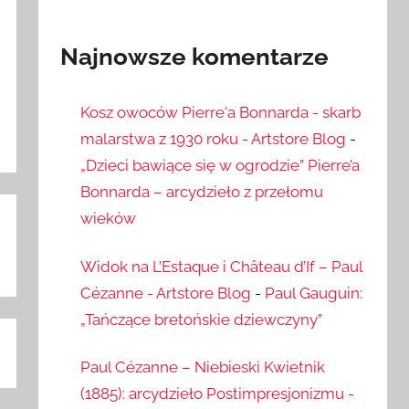
Najnowsze komentarze
Kosz owoców Pierre'a Bonnarda - skarb
malarstwa z 1930 roku - Artstore Blog
-
„Dzieci bawiące się w ogrodzie” Pierre’a
Bonnarda – arcydzieło z przełomu
wieków
Widok na L’Estaque i Château d’If – Paul
Cézanne - Artstore Blog
-
Paul Gauguin:
„Tańczące bretońskie dziewczyny”
Paul Cézanne – Niebieski Kwietnik
(1885): arcydzieło Postimpresjonizmu -