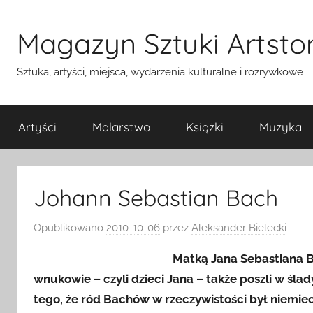
Przejdź
do
Magazyn Sztuki Artstor
treści
Sztuka, artyści, miejsca, wydarzenia kulturalne i rozrywkowe
Artyści
Malarstwo
Książki
Muzyka
Johann Sebastian Bach
Opublikowano
2010-10-06
przez
Aleksander Bielecki
Matką Jana Sebastiana Ba
wnukowie – czyli dzieci Jana – także poszli w śla
tego, że ród Bachów w rzeczywistości był niemie