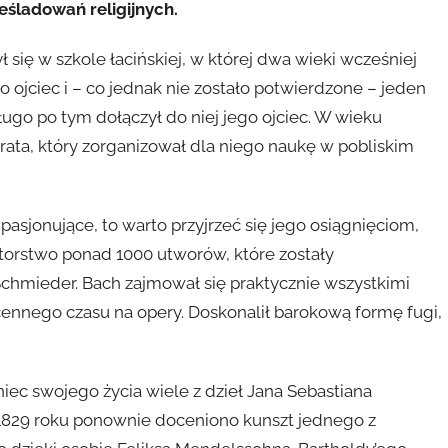
ześladowań religijnych.
się w szkole łacińskiej, w której dwa wieki wcześniej
o ojciec i – co jednak nie zostało potwierdzone – jeden
ugo po tym dołączył do niej jego ojciec. W wieku
brata, który zorganizował dla niego naukę w pobliskim
pasjonujące, to warto przyjrzeć się jego osiągnięciom,
torstwo ponad 1000 utworów, które zostały
chmieder. Bach zajmował się praktycznie wszystkimi
cennego czasu na opery. Doskonalił barokową formę fugi,
iec swojego życia wiele z dzieł Jana Sebastiana
 1829 roku ponownie doceniono kunszt jednego z