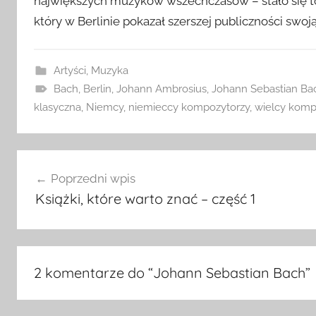
największych muzyków wszechczasów – stało się to
który w Berlinie pokazał szerszej publiczności swo
Artyści
,
Muzyka
Bach
,
Berlin
,
Johann Ambrosius
,
Johann Sebastian Ba
klasyczna
,
Niemcy
,
niemieccy kompozytorzy
,
wielcy komp
Nawigacja
Poprzedni wpis
wpisu
Książki, które warto znać – część 1
2 komentarze do “
Johann Sebastian Bach
”