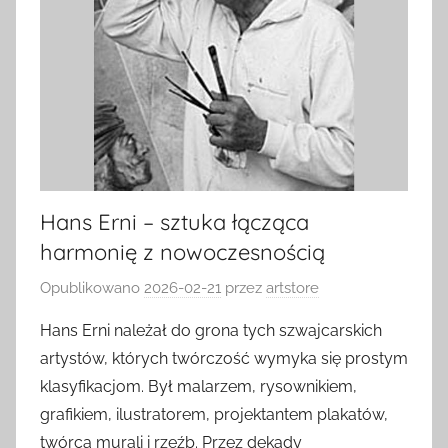
Hans Erni – sztuka łącząca
harmonię z nowoczesnością
Opublikowano
2026-02-21
przez
artstore
Hans Erni należał do grona tych szwajcarskich
artystów, których twórczość wymyka się prostym
klasyfikacjom. Był malarzem, rysownikiem,
grafikiem, ilustratorem, projektantem plakatów,
twórcą murali i rzeźb. Przez dekady