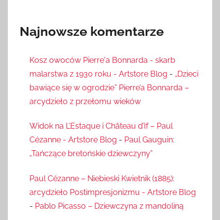
Najnowsze komentarze
Kosz owoców Pierre'a Bonnarda - skarb
malarstwa z 1930 roku - Artstore Blog
-
„Dzieci
bawiące się w ogrodzie” Pierre’a Bonnarda –
arcydzieło z przełomu wieków
Widok na L’Estaque i Château d’If – Paul
Cézanne - Artstore Blog
-
Paul Gauguin:
„Tańczące bretońskie dziewczyny”
Paul Cézanne – Niebieski Kwietnik (1885):
arcydzieło Postimpresjonizmu - Artstore Blog
-
Pablo Picasso – Dziewczyna z mandoliną