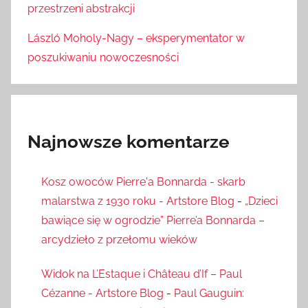
przestrzeni abstrakcji
László Moholy-Nagy – eksperymentator w
poszukiwaniu nowoczesności
Najnowsze komentarze
Kosz owoców Pierre'a Bonnarda - skarb
malarstwa z 1930 roku - Artstore Blog
-
„Dzieci
bawiące się w ogrodzie” Pierre’a Bonnarda –
arcydzieło z przełomu wieków
Widok na L’Estaque i Château d’If – Paul
Cézanne - Artstore Blog
-
Paul Gauguin: