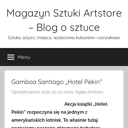
Przejdź
Magazyn Sztuki Artstore
do
treści
– Blog o sztuce
Sztuka, artyści, miejsca, wydarzenia kulturalne i rozrywkowe
Menu
Gamboa Santiago „Hotel Pekin”
Opublikowano
2010-12-27
przez
Agata Hrebien
Akcja książki „Hotel
Pekin” rozpoczyna się na jednym z
amerykańskich lotnisk. To właśnie tutaj