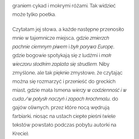
graniem cykad i mokrymi różami. Tak widzieć
może tylko poetka.
Czytałam jej słowa, a każde następne przenosiło
mnie w tajemnicze miejsca, gdzie
zmierzch
pachnie ciemnym piwem
i
byk porywa Europę
,
gdzie bogowie spotykają się z ludźmi i
mak
wieczoru słodkim zaplata się strudlem
. Niby
zmyślone, ale tak pięknie zmysłowe, że czytając
można się rozmarzyć i przenieść do greckich
miast, gdzie mała Ismena w
ierzy w codzienność i w
cuda,/w połysk naczyń i zapach krochmalu
, do
gajów oliwnych, przez które nocą wędrują
farbiarki, niosąc na ustach ciepłe pieśni (wiele
tekstów powstało podczas pobytu autorki na
Krecie).