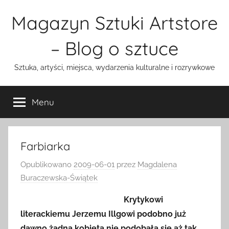
Przejdź
Magazyn Sztuki Artstore
do
treści
– Blog o sztuce
Sztuka, artyści, miejsca, wydarzenia kulturalne i rozrywkowe
Menu
Farbiarka
Opublikowano
2009-06-01
przez
Magdalena
Buraczewska-Świątek
Krytykowi
literackiemu Jerzemu Illgowi podobno już
dawno żadna kobieta nie podobała się
aż tak