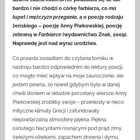
bardzo
i nie chodzi o córkę farbiarza, co
ma
tupet i mężczyzn przegania
, a o poezję rodzaju
żeńskiego – poezję Anny Piwkowskiej, poezję
zebraną w
Farbiarce
(wydawnictwo Znak, 2009).
Naprawdę jest nad wyraz urodziwa.
Co prawda zasiadłam do czytania tomiku w
nastroju bardzo odpowiednim do lektury poezji,
co mogło mieć wpływ na moje zauroczenie, ale
jestem pewna, że nawet gdybym była w danej
chwili słoniem w składzie porcelany wiersze Anny
Piwkowskiej zrobiłby swoje – przeniosły w nieco
mityczne klimaty Grecji i zafundowały
niepowtarzalną atmosferę piękna. Piękna
osnutego hiacyntami rosnącymi pod prąd zimy,
świeżymi oliwkami, zapachem drewna i dymu,