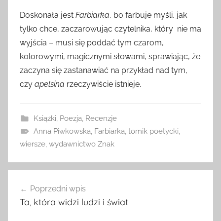
Doskonała jest
Farbiarka
, bo farbuje myśli, jak
tylko chce, zaczarowując czytelnika, który nie ma
wyjścia – musi się poddać tym czarom,
kolorowymi, magicznymi słowami, sprawiając, że
zaczyna się zastanawiać na przykład nad tym,
czy
apelsina
rzeczywiście istnieje.
Książki
,
Poezja
,
Recenzje
Anna Piwkowska
,
Farbiarka
,
tomik poetycki
,
wiersze
,
wydawnictwo Znak
Nawigacja
Poprzedni wpis
wpisu
Ta, która widzi ludzi i świat