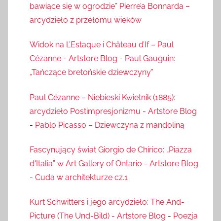
bawiące się w ogrodzie” Pierre’a Bonnarda –
arcydzieło z przełomu wieków
Widok na L’Estaque i Château d’If – Paul
Cézanne - Artstore Blog
-
Paul Gauguin:
„Tańczące bretońskie dziewczyny”
Paul Cézanne – Niebieski Kwietnik (1885):
arcydzieło Postimpresjonizmu - Artstore Blog
-
Pablo Picasso – Dziewczyna z mandoliną
Fascynujący świat Giorgio de Chirico: „Piazza
d'Italia” w Art Gallery of Ontario - Artstore Blog
-
Cuda w architekturze cz.1
Kurt Schwitters i jego arcydzieło: The And-
Picture (The Und-Bild) - Artstore Blog
-
Poezja