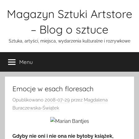
Przejdź
Magazyn Sztuki Artstore
do
treści
– Blog o sztuce
Sztuka, artyści, miejsca, wydarzenia kulturalne i rozrywkowe
Menu
Emocje w esach floresach
Opublikowano
2008-07-29
przez
Magdalena
Buraczewska-Świątek
Gdyby nie oni i nie ona nie byłoby książek,