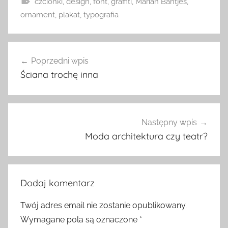
czcionki
,
design
,
font
,
graffiti
,
Marian Bantjes
,
ornament
,
plakat
,
typografia
Nawigacja
Poprzedni wpis
wpisu
Ściana trochę inna
Następny wpis
Moda architektura czy teatr?
Dodaj komentarz
Twój adres email nie zostanie opublikowany.
Wymagane pola są oznaczone
*