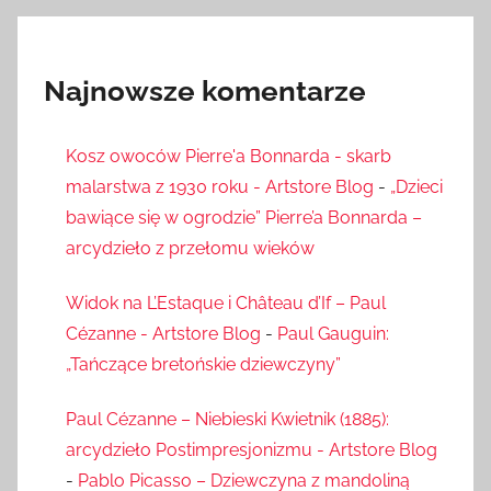
Najnowsze komentarze
Kosz owoców Pierre'a Bonnarda - skarb
malarstwa z 1930 roku - Artstore Blog
-
„Dzieci
bawiące się w ogrodzie” Pierre’a Bonnarda –
arcydzieło z przełomu wieków
Widok na L’Estaque i Château d’If – Paul
Cézanne - Artstore Blog
-
Paul Gauguin:
„Tańczące bretońskie dziewczyny”
Paul Cézanne – Niebieski Kwietnik (1885):
arcydzieło Postimpresjonizmu - Artstore Blog
-
Pablo Picasso – Dziewczyna z mandoliną