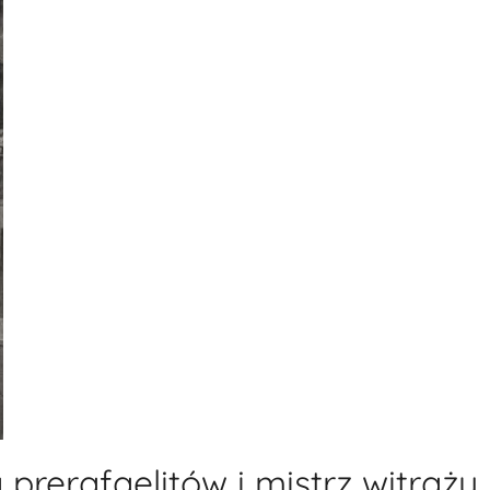
prerafaelitów i mistrz witraży