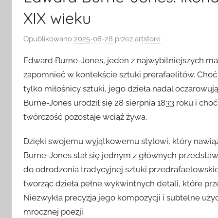
XIX wieku
Opublikowano
2025-08-28
przez
artstore
Edward Burne-Jones, jeden z najwybitniejszych malar
zapomnieć w kontekście sztuki prerafaelitów. Choć 
tylko miłośnicy sztuki, jego dzieła nadal oczarow
Burne-Jones urodził się 28 sierpnia 1833 roku i cho
twórczość pozostaje wciąż żywa.
Dzięki swojemu wyjątkowemu stylowi, który nawiąz
Burne-Jones stał się jednym z głównych przedstawi
do odrodzenia tradycyjnej sztuki przedrafaelowski
tworząc dzieła pełne wykwintnych detali, które prz
Niezwykła precyzja jego kompozycji i subtelne uż
mrocznej poezji.