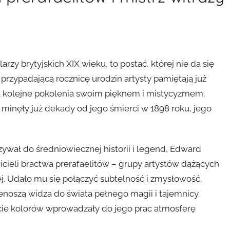
zy brytyjskich XIX wieku, to postać, której nie da się
przypadającą rocznicę urodzin artysty pamiętają już
ują kolejne pokolenia swoim pięknem i mistycyzmem.
ć minęły już dekady od jego śmierci w 1898 roku, jego
ywał do średniowiecznej historii i legend, Edward
cieli bractwa prerafaelitów – grupy artystów dążących
ej. Udało mu się połączyć subtelność i zmysłowość,
enoszą widza do świata pełnego magii i tajemnicy.
ycie kolorów wprowadzały do jego prac atmosferę