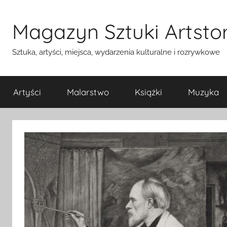
Przejdź
do
Magazyn Sztuki Artstor
treści
Sztuka, artyści, miejsca, wydarzenia kulturalne i rozrywkowe
Artyści
Malarstwo
Książki
Muzyka