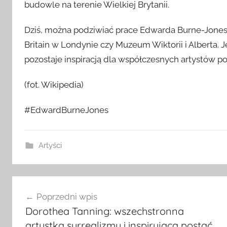
budowle na terenie Wielkiej Brytanii.
Dziś, można podziwiać prace Edwarda Burne-Jonesa 
Britain w Londynie czy Muzeum Wiktorii i Alberta. J
pozostaje inspiracją dla współczesnych artystów po
(fot. Wikipedia)
#EdwardBurneJones
Artyści
Nawigacja
Poprzedni wpis
wpisu
Dorothea Tanning: wszechstronna
artystka surrealizmu i inspirująca postać