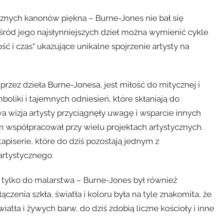
znych kanonów piękna – Burne-Jones nie bał się
ód jego najsłynniejszych dzieł można wymienić cykle
ść i czas” ukazujące unikalne spojrzenie artysty na
rzez dzieła Burne-Jonesa, jest miłość do mitycznej i
oliki i tajemnych odniesień, które skłaniają do
owa wizja artysty przyciągnęły uwagę i wsparcie innych
ym współpracował przy wielu projektach artystycznych.
 tapiserie, które do dziś pozostają jednym z
artystycznego.
ę tylko do malarstwa – Burne-Jones był również
zenia szkła, światła i koloru była na tyle znakomita, że
atła i żywych barw, do dziś zdobią liczne kościoły i inne