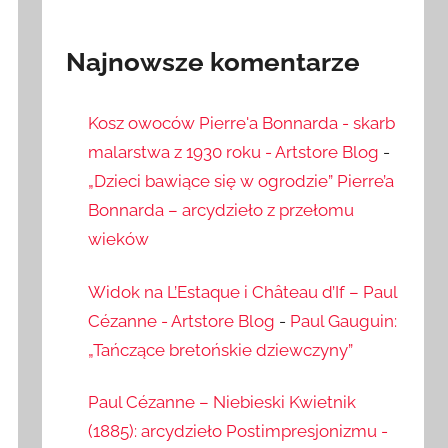
Najnowsze komentarze
Kosz owoców Pierre'a Bonnarda - skarb
malarstwa z 1930 roku - Artstore Blog
-
„Dzieci bawiące się w ogrodzie” Pierre’a
Bonnarda – arcydzieło z przełomu
wieków
Widok na L’Estaque i Château d’If – Paul
Cézanne - Artstore Blog
-
Paul Gauguin:
„Tańczące bretońskie dziewczyny”
Paul Cézanne – Niebieski Kwietnik
(1885): arcydzieło Postimpresjonizmu -