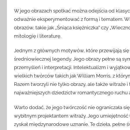
W jego obrazach spotkać można odejścia od klasyc
odważnie eksperymentować z formą i tematem. Wśr
obrazów, takie jak „Śniąca księżniczka” czy „Wieczno
mitologię i literaturę.
Jednym z głównych motywów, które przewijają się p
średniowiecznej legendy. Jego obrazy pełne są symb
przemyśleń i interpretacji. Intelektualizm i wyjątk
wielkich twórców takich jak William Morris, z któr
Razem tworzyli nie tylko obrazy, ale także witraże i
najważniejszych dziedzictw romantycznego ruchu 
Warto dodać, że jego twórczość nie ograniczała si
wybitnym projektantem witraży. Jego umiejętność łąc
zyskał międzynarodowe uznanie. Te dzieła, pełne świ